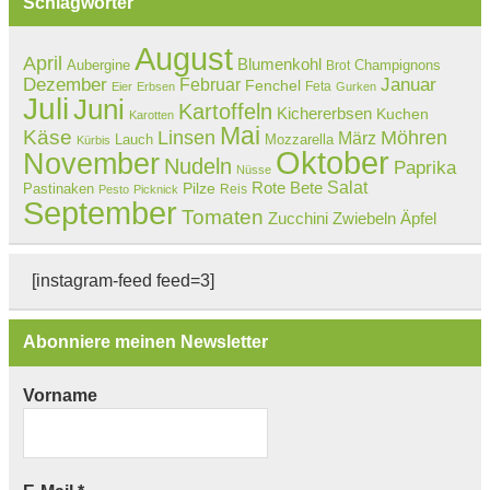
Schlagwörter
August
April
Blumenkohl
Aubergine
Champignons
Brot
Dezember
Februar
Januar
Fenchel
Feta
Eier
Erbsen
Gurken
Juli
Juni
Kartoffeln
Kichererbsen
Kuchen
Karotten
Mai
Käse
Linsen
Möhren
März
Lauch
Mozzarella
Kürbis
Oktober
November
Nudeln
Paprika
Nüsse
Salat
Rote Bete
Pastinaken
Pilze
Reis
Pesto
Picknick
September
Tomaten
Zucchini
Zwiebeln
Äpfel
[instagram-feed feed=3]
Abonniere meinen Newsletter
Vorname