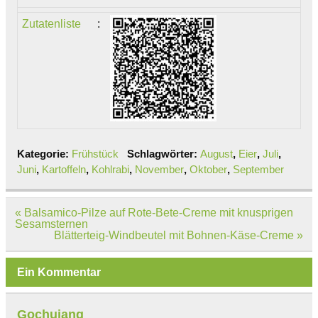
Zutatenliste
:
Kategorie:
Frühstück
Schlagwörter:
August
,
Eier
,
Juli
,
Juni
,
Kartoffeln
,
Kohlrabi
,
November
,
Oktober
,
September
Beitragsnavigation
« Balsamico-Pilze auf Rote-Bete-Creme mit knusprigen
Sesamsternen
Blätterteig-Windbeutel mit Bohnen-Käse-Creme »
Ein Kommentar
Gochujang