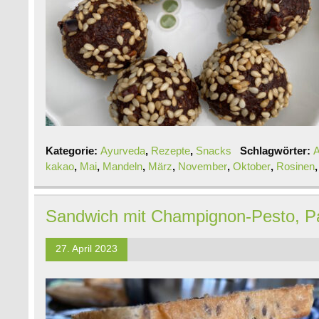
Kategorie:
Ayurveda
,
Rezepte
,
Snacks
Schlagwörter:
A
kakao
,
Mai
,
Mandeln
,
März
,
November
,
Oktober
,
Rosinen
Sandwich mit Champignon-Pesto, Pa
27. April 2023