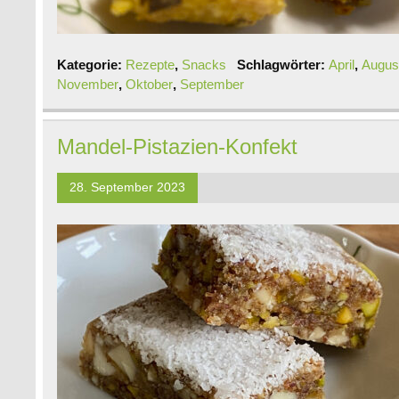
Kategorie:
Rezepte
,
Snacks
Schlagwörter:
April
,
Augus
November
,
Oktober
,
September
Mandel-Pistazien-Konfekt
28. September 2023