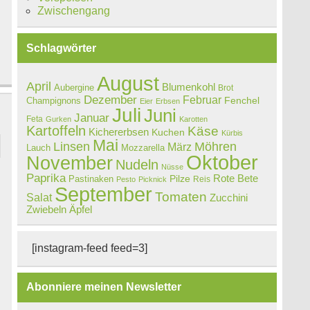
Zwischengang
Schlagwörter
August
April
Blumenkohl
Aubergine
Brot
Dezember
Februar
Champignons
Fenchel
Eier
Erbsen
Juli
Juni
Januar
Feta
Gurken
Karotten
Kartoffeln
Käse
Kichererbsen
Kuchen
Kürbis
Mai
Linsen
Möhren
März
Lauch
Mozzarella
Oktober
November
Nudeln
Nüsse
Paprika
Rote Bete
Pastinaken
Pilze
Reis
Pesto
Picknick
September
Tomaten
Salat
Zucchini
Zwiebeln
Äpfel
[instagram-feed feed=3]
Abonniere meinen Newsletter