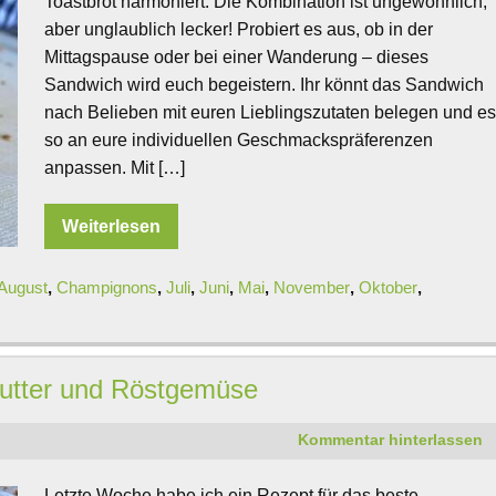
Toastbrot harmoniert. Die Kombination ist ungewöhnlich,
aber unglaublich lecker! Probiert es aus, ob in der
Mittagspause oder bei einer Wanderung – dieses
Sandwich wird euch begeistern. Ihr könnt das Sandwich
nach Belieben mit euren Lieblingszutaten belegen und e
so an eure individuellen Geschmackspräferenzen
anpassen. Mit […]
Weiterlesen
August
,
Champignons
,
Juli
,
Juni
,
Mai
,
November
,
Oktober
,
Butter und Röstgemüse
Kommentar hinterlassen
Letzte Woche habe ich ein Rezept für das beste