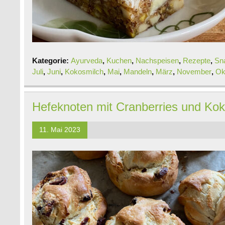
Kategorie:
Ayurveda
,
Kuchen
,
Nachspeisen
,
Rezepte
,
Sn
Juli
,
Juni
,
Kokosmilch
,
Mai
,
Mandeln
,
März
,
November
,
Ok
Hefeknoten mit Cranberries und Ko
11. Mai 2023