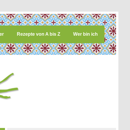
er
Rezepte von A bis Z
Wer bin ich