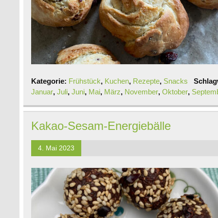
Kategorie:
Frühstück
,
Kuchen
,
Rezepte
,
Snacks
Schlag
Januar
,
Juli
,
Juni
,
Mai
,
März
,
November
,
Oktober
,
Septem
Kakao-Sesam-Energiebälle
4. Mai 2023