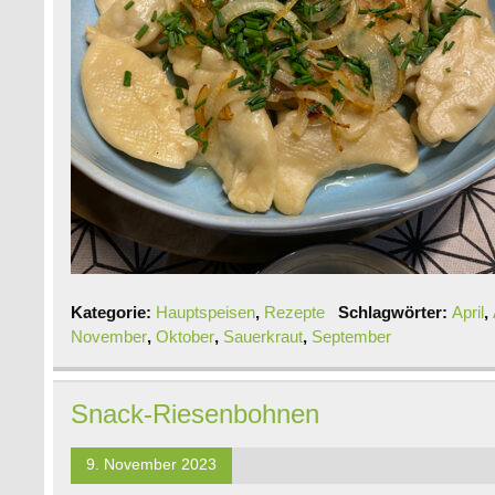
Kategorie:
Hauptspeisen
,
Rezepte
Schlagwörter:
April
,
November
,
Oktober
,
Sauerkraut
,
September
Snack-Riesenbohnen
9. November 2023