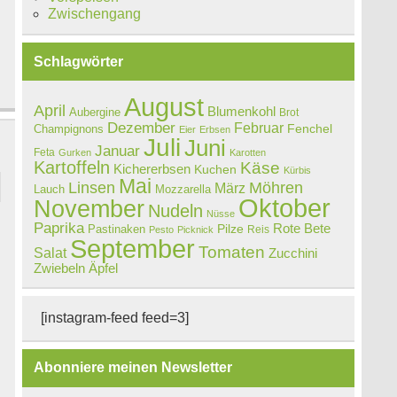
Zwischengang
Schlagwörter
August
April
Blumenkohl
Aubergine
Brot
Dezember
Februar
Champignons
Fenchel
Eier
Erbsen
Juli
Juni
Januar
Feta
Gurken
Karotten
Kartoffeln
Käse
Kichererbsen
Kuchen
Kürbis
Mai
Linsen
Möhren
März
Lauch
Mozzarella
Oktober
November
Nudeln
Nüsse
Paprika
Rote Bete
Pastinaken
Pilze
Reis
Pesto
Picknick
September
Tomaten
Salat
Zucchini
Zwiebeln
Äpfel
[instagram-feed feed=3]
Abonniere meinen Newsletter