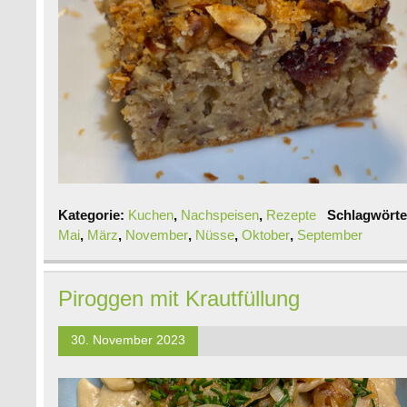
Kategorie:
Kuchen
,
Nachspeisen
,
Rezepte
Schlagwörte
Mai
,
März
,
November
,
Nüsse
,
Oktober
,
September
Piroggen mit Krautfüllung
30. November 2023