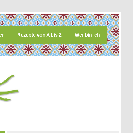
er
Rezepte von A bis Z
Wer bin ich