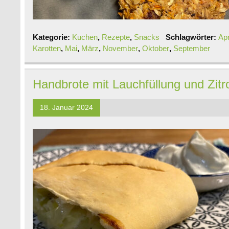
Kategorie:
Kuchen
,
Rezepte
,
Snacks
Schlagwörter:
Apr
Karotten
,
Mai
,
März
,
November
,
Oktober
,
September
Handbrote mit Lauchfüllung und Zi
18. Januar 2024