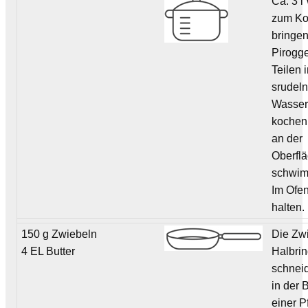
Ca. 3 l
zum K
bringen
Pirogge
Teilen 
srudel
Wasser
kochen,
an der
Oberfl
schwi
Im Ofe
halten.
150 g Zwiebeln
Die Zwi
4 EL Butter
Halbri
schnei
in der B
einer P