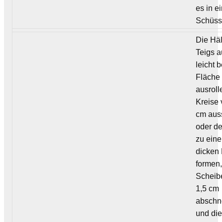
es in e
Schüss
Die Häl
Teigs a
leicht 
Fläche
ausroll
Kreise 
cm aus
oder de
zu eine
dicken 
formen
Scheib
1,5 cm
abschn
und die