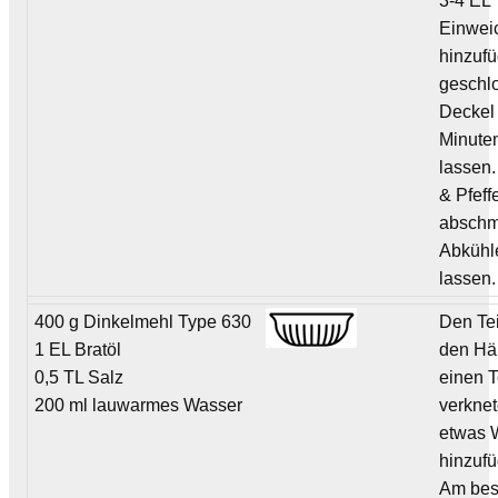
3-4 EL
Einwei
hinzufü
geschl
Deckel 
Minute
lassen.
& Pfeff
abschm
Abkühl
lassen.
400 g Dinkelmehl Type 630
Den Tei
1 EL Bratöl
den Hä
0,5 TL Salz
einen T
200 ml lauwarmes Wasser
verknet
etwas 
hinzuf
Am bes