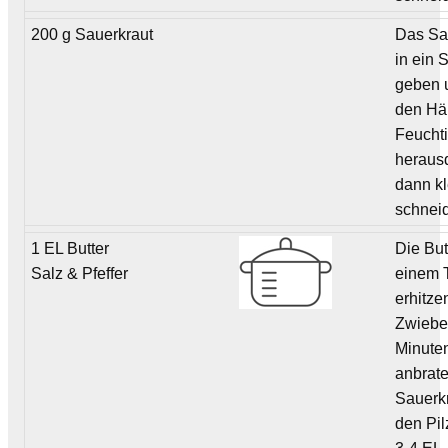
200 g Sauerkraut
Das Sa
in ein 
geben 
den Hä
Feuchti
heraus
dann kl
schnei
1 EL Butter
Die But
Salz & Pfeffer
einem 
erhitze
Zwiebel
Minute
anbrat
Sauerkr
den Pi