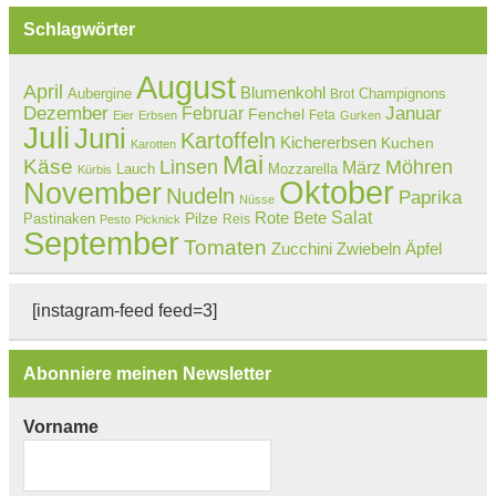
Schlagwörter
August
April
Blumenkohl
Aubergine
Champignons
Brot
Dezember
Februar
Januar
Fenchel
Feta
Eier
Erbsen
Gurken
Juli
Juni
Kartoffeln
Kichererbsen
Kuchen
Karotten
Mai
Käse
Linsen
Möhren
März
Lauch
Mozzarella
Kürbis
Oktober
November
Nudeln
Paprika
Nüsse
Salat
Rote Bete
Pastinaken
Pilze
Reis
Pesto
Picknick
September
Tomaten
Zucchini
Zwiebeln
Äpfel
[instagram-feed feed=3]
Abonniere meinen Newsletter
Vorname