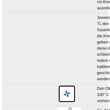
cm Kre
ausroll
Jeweil
TL des
Sauerkr
die Kre
geben 
diese 
schließ
indem s
halbkr
geschl
werden
Den Of
100° C
vorheiz