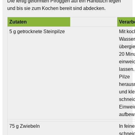
Die fertig geformten Piroggen auf ein Handtuch legen
und bis sie zum Kochen bereit sind abdecken.
Zutaten
Verarb
5 g getrocknete Steinpilze
Mit ko
Wasse
übergi
20 Min
einwei
lassen.
Pilze
herau
und kle
schnei
Einwei
aufbew
75 g Zwiebeln
In fein
schnei