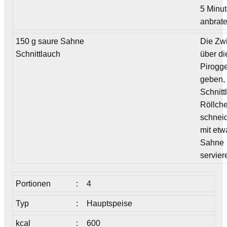
5 Minu
anbrate
150 g saure Sahne
Die Zw
Schnittlauch
über di
Pirogg
geben,
Schnitt
Röllch
schnei
mit etw
Sahne
servier
Portionen
:
4
Typ
:
Hauptspeise
kcal
:
600