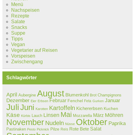
Menü
Nachspeisen
Rezepte
Salate
Snacks
Suppe
Tipps
Vegan
Vegetarier auf Reisen
Vorspeisen
Zwischengang
Schlagwörter
August
April
Blumenkohl
Aubergine
Champignons
Brot
Dezember
Februar
Januar
Fenchel
Feta
Eier
Erbsen
Gurken
Juli
Juni
Kartoffeln
Kichererbsen
Kuchen
Karotten
Mai
Käse
Linsen
Möhren
März
Lauch
Mozzarella
Kürbis
Oktober
November
Nudeln
Paprika
Nüsse
Salat
Rote Bete
Pastinaken
Pilze
Reis
Pesto
Picknick