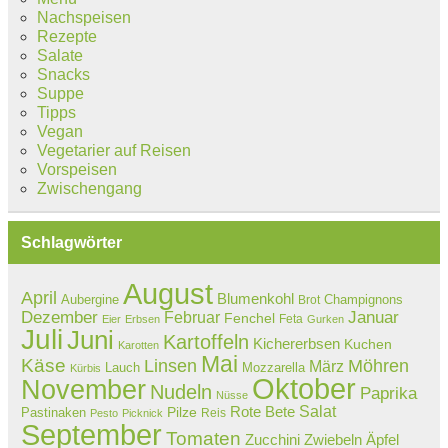
Nachspeisen
Rezepte
Salate
Snacks
Suppe
Tipps
Vegan
Vegetarier auf Reisen
Vorspeisen
Zwischengang
Schlagwörter
August
April
Blumenkohl
Aubergine
Champignons
Brot
Dezember
Februar
Januar
Fenchel
Feta
Eier
Erbsen
Gurken
Juli
Juni
Kartoffeln
Kichererbsen
Kuchen
Karotten
Mai
Käse
Linsen
Möhren
März
Lauch
Mozzarella
Kürbis
Oktober
November
Nudeln
Paprika
Nüsse
Salat
Rote Bete
Pastinaken
Pilze
Reis
Pesto
Picknick
September
Tomaten
Zucchini
Zwiebeln
Äpfel