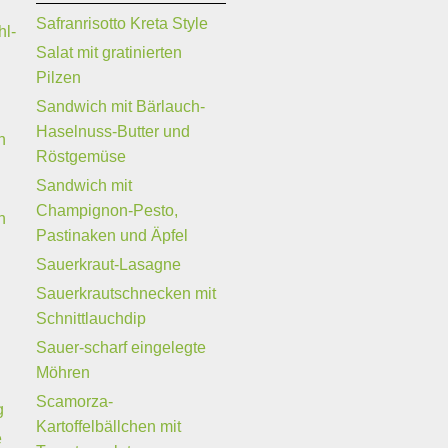
Safranrisotto Kreta Style
hl-
Salat mit gratinierten
Pilzen
Sandwich mit Bärlauch-
Haselnuss-Butter und
n
Röstgemüse
Sandwich mit
Champignon-Pesto,
n
Pastinaken und Äpfel
Sauerkraut-Lasagne
Sauerkrautschnecken mit
Schnittlauchdip
Sauer-scharf eingelegte
Möhren
Scamorza-
g
Kartoffelbällchen mit
e