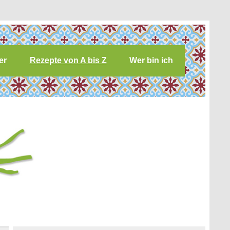
er
Rezepte von A bis Z
Wer bin ich