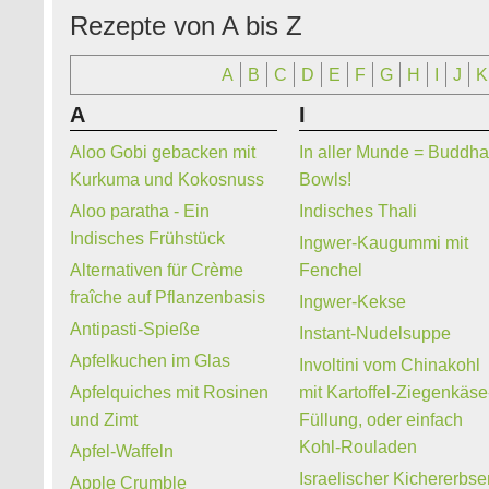
Rezepte von A bis Z
A
B
C
D
E
F
G
H
I
J
K
A
I
Aloo Gobi gebacken mit
In aller Munde = Buddh
Kurkuma und Kokosnuss
Bowls!
Aloo paratha - Ein
Indisches Thali
Indisches Frühstück
Ingwer-Kaugummi mit
Alternativen für Crème
Fenchel
fraîche auf Pflanzenbasis
Ingwer-Kekse
Antipasti-Spieße
Instant-Nudelsuppe
Apfelkuchen im Glas
Involtini vom Chinakohl
Apfelquiches mit Rosinen
mit Kartoffel-Ziegenkäse
und Zimt
Füllung, oder einfach
Kohl-Rouladen
Apfel-Waffeln
Israelischer Kichererbse
Apple Crumble