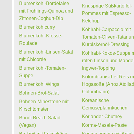
Blumenkohl-Bordelaise
Knusprige Süßkartoffel-
mit Frühlings-Quinoa und
Pommes mit Espresso-
Zitronen-Joghurt-Dip
Ketchup
Blumenkohlcurry
Kohlrabi-Carpaccio mit
Blumenkohl-Kresse-
Tomaten-Oliven-Tatar u
Roulade
Kürbiskernöl-Dressing
Blumenkohl-Linsen-Salat
Kohlrabi-Kokos-Suppe m
mit Chicorée
roten Linsen und Mandel
Blumenkohl-Tomaten-
Ingwer-Topping
Suppe
Kolumbianischer Reis m
Blumenkohl Wings
Hogasoße (Arroz Atolla
Colombiano)
Bohnen-Brot-Salat
Koreanische
Bohnen-Minestrone mit
Gemüsepfannkuchen
Kirschtomaten
Koriander-Chutney
Bondi Beach Salad
(Vegan)
Korma-Masala-Paste
Brotzeit mit Frischkäse
Kougin amann mit Apfel