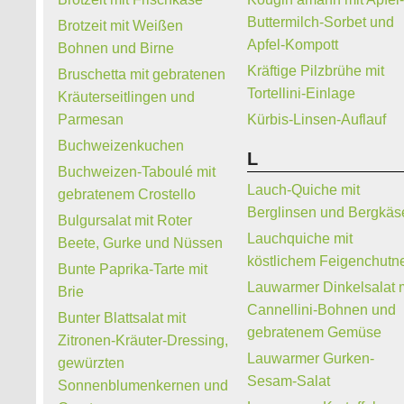
Buttermilch-Sorbet und
Brotzeit mit Weißen
Apfel-Kompott
Bohnen und Birne
Kräftige Pilzbrühe mit
Bruschetta mit gebratenen
Tortellini-Einlage
Kräuterseitlingen und
Parmesan
Kürbis-Linsen-Auflauf
Buchweizenkuchen
L
Buchweizen-Taboulé mit
Lauch-Quiche mit
gebratenem Crostello
Berglinsen und Bergkäs
Bulgursalat mit Roter
Lauchquiche mit
Beete, Gurke und Nüssen
köstlichem Feigenchutn
Bunte Paprika-Tarte mit
Lauwarmer Dinkelsalat 
Brie
Cannellini-Bohnen und
Bunter Blattsalat mit
gebratenem Gemüse
Zitronen-Kräuter-Dressing,
Lauwarmer Gurken-
gewürzten
Sesam-Salat
Sonnenblumenkernen und