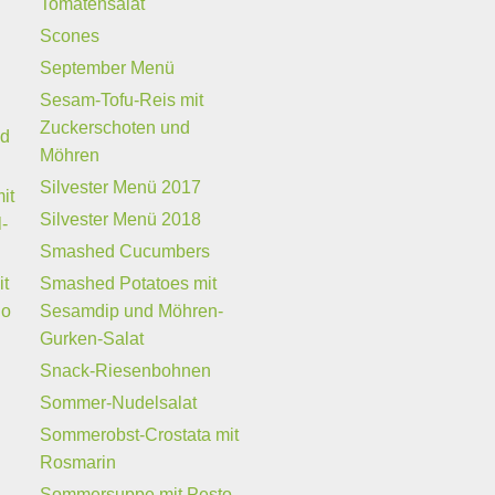
Tomatensalat
Scones
September Menü
Sesam-Tofu-Reis mit
Zuckerschoten und
nd
Möhren
Silvester Menü 2017
it
Silvester Menü 2018
-
Smashed Cucumbers
it
Smashed Potatoes mit
do
Sesamdip und Möhren-
Gurken-Salat
Snack-Riesenbohnen
Sommer-Nudelsalat
Sommerobst-Crostata mit
Rosmarin
-
Sommersuppe mit Pesto