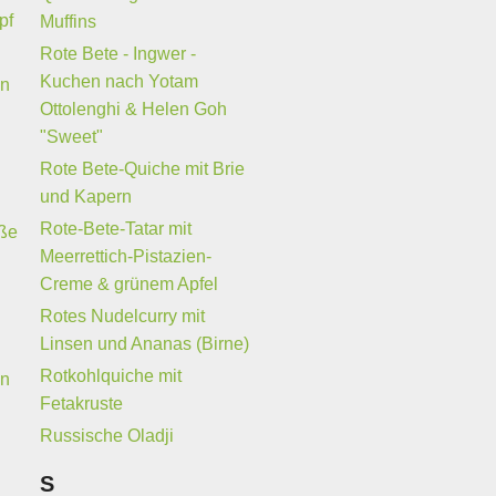
pf
Muffins
Rote Bete - Ingwer -
Kuchen nach Yotam
en
Ottolenghi & Helen Goh
"Sweet"
Rote Bete-Quiche mit Brie
und Kapern
Rote-Bete-Tatar mit
ße
Meerrettich-Pistazien-
Creme & grünem Apfel
Rotes Nudelcurry mit
Linsen und Ananas (Birne)
Rotkohlquiche mit
ln
Fetakruste
Russische Oladji
S