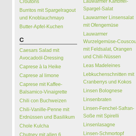
Lauwarmer Kartoffel-
Croutons
Spargel-Salat
Burritos mit Spargelragout
Lauwarmer Linsensalat
und Knoblauchmayo
mit Ofengemüse
Butter-Apfel-Kuchen
Lauwarmer
C
Wurzelgemüse-Cousco
mit Feldsalat, Orangen
Caesars Salad mit
und Chili-Nüssen
Avocadoöl-Dressing
Leas Madeleines
Caprese à la Heike
Lebkuchenschnitten mit
Caprese al limone
Cranberrys und Kokos
Caprese mit Kaffee-
Linsen Bolognese
Balsamico-Vinaigrette
Linsenbraten
Chili con Buchweizen
Linsen-Fenchel-Safran-
Chili-Vanille-Penne mit
Soße mit Spirelli
Erdnüssen und Basilikum
Linsenlasagne
Chole Kulcha
Linsen-Schmortopf
Chutney mit allen 6