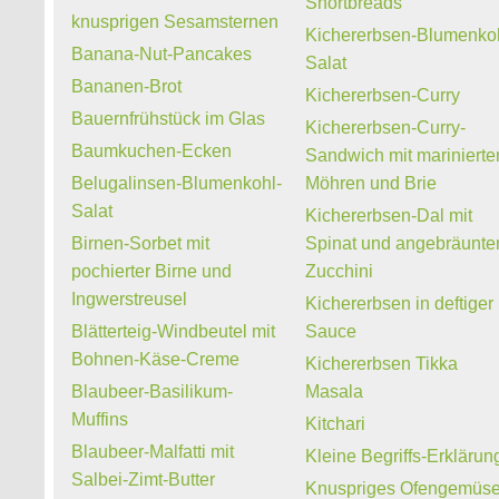
Shortbreads
knusprigen Sesamsternen
Kichererbsen-Blumenko
Banana-Nut-Pancakes
Salat
Bananen-Brot
Kichererbsen-Curry
Bauernfrühstück im Glas
Kichererbsen-Curry-
Baumkuchen-Ecken
Sandwich mit marinierte
Belugalinsen-Blumenkohl-
Möhren und Brie
Salat
Kichererbsen-Dal mit
Birnen-Sorbet mit
Spinat und angebräunte
pochierter Birne und
Zucchini
Ingwerstreusel
Kichererbsen in deftiger
Blätterteig-Windbeutel mit
Sauce
Bohnen-Käse-Creme
Kichererbsen Tikka
Blaubeer-Basilikum-
Masala
Muffins
Kitchari
Blaubeer-Malfatti mit
Kleine Begriffs-Erklärun
Salbei-Zimt-Butter
Knuspriges Ofengemüs