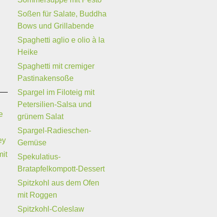
Soßen für Salate, Buddha
Bows und Grillabende
Spaghetti aglio e olio à la
Heike
Spaghetti mit cremiger
Pastinakensoße
Spargel im Filoteig mit
Petersilien-Salsa und
e
grünem Salat
Spargel-Radieschen-
ey
Gemüse
mit
Spekulatius-
Bratapfelkompott-Dessert
Spitzkohl aus dem Ofen
mit Roggen
Spitzkohl-Coleslaw