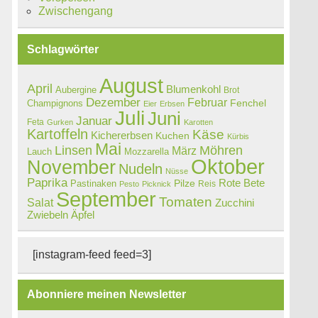
Zwischengang
Schlagwörter
August
April
Blumenkohl
Aubergine
Brot
Dezember
Februar
Champignons
Fenchel
Eier
Erbsen
Juli
Juni
Januar
Feta
Gurken
Karotten
Kartoffeln
Käse
Kichererbsen
Kuchen
Kürbis
Mai
Linsen
Möhren
März
Lauch
Mozzarella
Oktober
November
Nudeln
Nüsse
Paprika
Rote Bete
Pastinaken
Pilze
Reis
Pesto
Picknick
September
Tomaten
Salat
Zucchini
Zwiebeln
Äpfel
[instagram-feed feed=3]
Abonniere meinen Newsletter