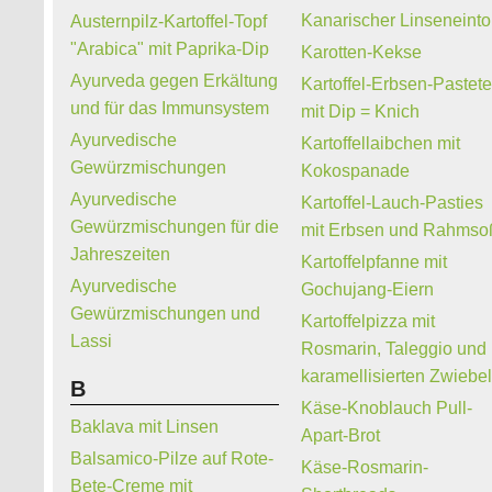
Kanarischer Linseneinto
Austernpilz-Kartoffel-Topf
"Arabica" mit Paprika-Dip
Karotten-Kekse
Ayurveda gegen Erkältung
Kartoffel-Erbsen-Pastet
und für das Immunsystem
mit Dip = Knich
Ayurvedische
Kartoffellaibchen mit
Gewürzmischungen
Kokospanade
Ayurvedische
Kartoffel-Lauch-Pasties
Gewürzmischungen für die
mit Erbsen und Rahmso
Jahreszeiten
Kartoffelpfanne mit
Ayurvedische
Gochujang-Eiern
Gewürzmischungen und
Kartoffelpizza mit
Lassi
Rosmarin, Taleggio und
karamellisierten Zwiebe
B
Käse-Knoblauch Pull-
Baklava mit Linsen
Apart-Brot
Balsamico-Pilze auf Rote-
Käse-Rosmarin-
Bete-Creme mit