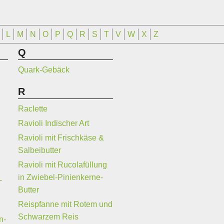
L
M
N
O
P
Q
R
S
T
V
W
X
Z
Q
a
Quark-Gebäck
R
Raclette
Ravioli Indischer Art
Ravioli mit Frischkäse &
Salbeibutter
Ravioli mit Rucolafüllung
in Zwiebel-Pinienkerne-
-
Butter
Reispfanne mit Rotem und
Schwarzem Reis
n-