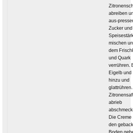
Zitronensc
abreiben un
aus-presse
Zucker und
Speisestär
mischen un
dem Frisch
und Quark
verrühren. E
Eigelb und
hinzu und
glattrühren.
Zitronensaf
abrieb
abschmeck
Die Creme 
den gebac
Boden geb