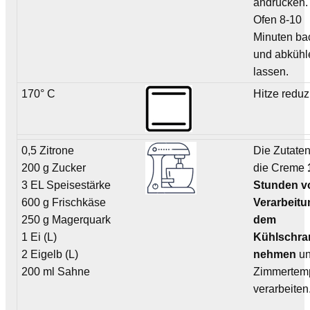
andrücken.
Ofen 8-10
Minuten ba
und abkühl
lassen.
170° C
Hitze reduz
0,5 Zitrone
Die Zutaten
200 g Zucker
die Creme
3 EL Speisestärke
Stunden v
600 g Frischkäse
Verarbeitu
250 g Magerquark
dem
1 Ei (L)
Kühlschra
2 Eigelb (L)
nehmen
un
200 ml Sahne
Zimmertemp
verarbeiten