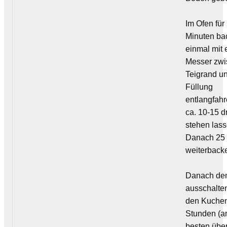
Im Ofen für
Minuten ba
einmal mit
Messer zw
Teigrand u
Füllung
entlangfah
ca. 10-15 
stehen lass
Danach 25 
weiterback
Danach de
ausschalte
den Kuchen
Stunden (
besten übe