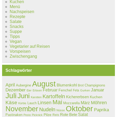
Kuchen
Menü
Nachspeisen
Rezepte
Salate
Snacks
Suppe
Tipps
Vegan
Vegetarier auf Reisen
Vorspeisen
Zwischengang
Schlagwörter
August
April
Blumenkohl
Aubergine
Champignons
Brot
Dezember
Februar
Januar
Fenchel
Feta
Eier
Erbsen
Gurken
Juli
Juni
Kartoffeln
Kichererbsen
Kuchen
Karotten
Mai
Käse
Linsen
Möhren
März
Lauch
Mozzarella
Kürbis
Oktober
November
Nudeln
Paprika
Nüsse
Salat
Rote Bete
Pastinaken
Pilze
Reis
Pesto
Picknick