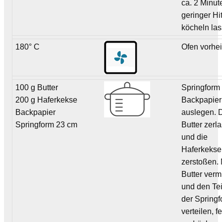
ca. 2 Minut
geringer Hi
köcheln las
180° C
Ofen vorhe
100 g Butter
Springform 
200 g Haferkekse
Backpapier
Backpapier
auslegen. 
Springform 23 cm
Butter zerl
und die
Haferkekse
zerstoßen. 
Butter ver
und den Tei
der Spring
verteilen, fe