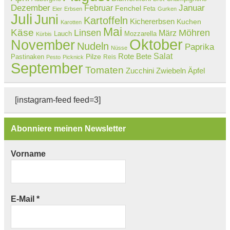
Dezember
Februar
Januar
Fenchel
Feta
Eier
Erbsen
Gurken
Juli
Juni
Kartoffeln
Kichererbsen
Kuchen
Karotten
Mai
Käse
Linsen
Möhren
März
Lauch
Mozzarella
Kürbis
Oktober
November
Nudeln
Paprika
Nüsse
Salat
Rote Bete
Pastinaken
Pilze
Reis
Pesto
Picknick
September
Tomaten
Zucchini
Zwiebeln
Äpfel
[instagram-feed feed=3]
Abonniere meinen Newsletter
Vorname
E-Mail
*