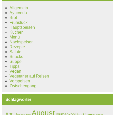
Allgemein
Ayurveda
Brot
Frühstück
Hauptspeisen
Kuchen
Menü
Nachspeisen
Rezepte
Salate
Snacks
Suppe
Tipps
Vegan
Vegetarier auf Reisen
Vorspeisen
Zwischengang
Schlagwörter
August
April
Blumenkohl
Aubergine
Champignons
Brot