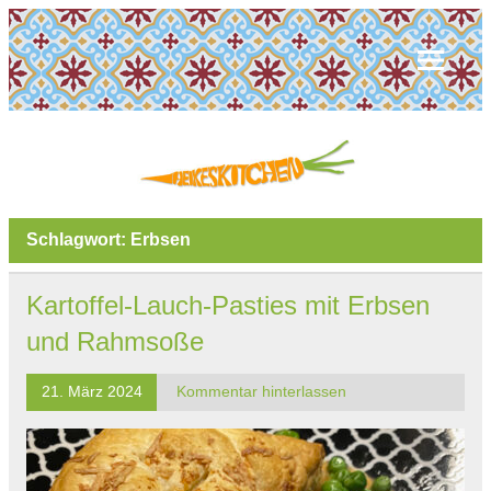
Schlagwort:
Erbsen
Kartoffel-Lauch-Pasties mit Erbsen
und Rahmsoße
21. März 2024
Kommentar hinterlassen