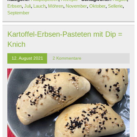
Erbsen
,
Juli
,
Lauch
,
Möhren
,
November
,
Oktober
,
Sellerie
,
September
Kartoffel-Erbsen-Pasteten mit Dip =
Knich
12. August 2021
2 Kommentare