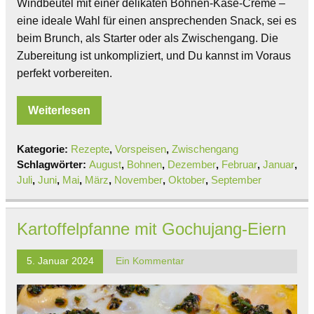
Windbeutel mit einer delikaten Bohnen-Käse-Creme –
eine ideale Wahl für einen ansprechenden Snack, sei es
beim Brunch, als Starter oder als Zwischengang. Die
Zubereitung ist unkompliziert, und Du kannst im Voraus
perfekt vorbereiten.
Weiterlesen
Kategorie:
Rezepte
,
Vorspeisen
,
Zwischengang
Schlagwörter:
August
,
Bohnen
,
Dezember
,
Februar
,
Januar
,
Juli
,
Juni
,
Mai
,
März
,
November
,
Oktober
,
September
Kartoffelpfanne mit Gochujang-Eiern
5. Januar 2024
Ein Kommentar