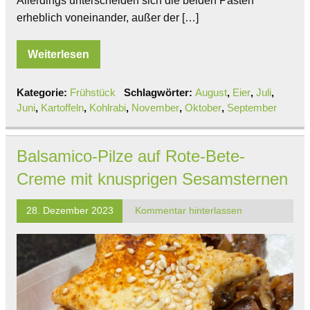
Allerdings unterscheiden sich die beiden Pasten
erheblich voneinander, außer der […]
Weiterlesen
Kategorie:
Frühstück
Schlagwörter:
August
,
Eier
,
Juli
,
Juni
,
Kartoffeln
,
Kohlrabi
,
November
,
Oktober
,
September
Balsamico-Pilze auf Rote-Bete-
Creme mit knusprigen Sesamsternen
28. Dezember 2023
Kommentar hinterlassen