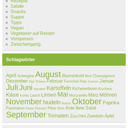
Rezepte
Salate
Snacks
Suppe
Tipps
Vegan
Vegetarier auf Reisen
Vorspeisen
Zwischengang
Schlagwörter
August
April
Blumenkohl
Aubergine
Champignons
Brot
Dezember
Februar
Januar
Fenchel
Feta
Eier
Erbsen
Gurken
Juli
Juni
Kartoffeln
Kichererbsen
Kuchen
Karotten
Mai
Käse
Linsen
Möhren
März
Lauch
Mozzarella
Kürbis
Oktober
November
Nudeln
Paprika
Nüsse
Salat
Rote Bete
Pastinaken
Pilze
Reis
Pesto
Picknick
September
Tomaten
Zucchini
Zwiebeln
Äpfel