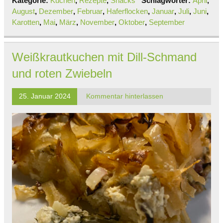
Kategorie:
Kuchen
,
Rezepte
,
Snacks
Schlagwörter:
April
,
August
,
Dezember
,
Februar
,
Haferflocken
,
Januar
,
Juli
,
Juni
,
Karotten
,
Mai
,
März
,
November
,
Oktober
,
September
Weißkrautkuchen mit Dill-Schmand
und roten Zwiebeln
25. Januar 2024
Kommentar hinterlassen