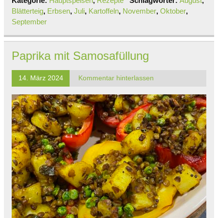
Kategorie:
Hauptspeisen
,
Rezepte
Schlagwörter:
August
,
Blätterteig
,
Erbsen
,
Juli
,
Kartoffeln
,
November
,
Oktober
,
September
Paprika mit Samosafüllung
14. März 2024
Kommentar hinterlassen