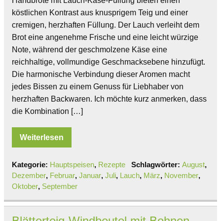
Handbrote mit Lauch-Käse-Füllung bieten einen
köstlichen Kontrast aus knusprigem Teig und einer
cremigen, herzhaften Füllung. Der Lauch verleiht dem
Brot eine angenehme Frische und eine leicht würzige
Note, während der geschmolzene Käse eine
reichhaltige, vollmundige Geschmacksebene hinzufügt.
Die harmonische Verbindung dieser Aromen macht
jedes Bissen zu einem Genuss für Liebhaber von
herzhaften Backwaren. Ich möchte kurz anmerken, dass
die Kombination […]
Weiterlesen
Kategorie:
Hauptspeisen
,
Rezepte
Schlagwörter:
August
,
Dezember
,
Februar
,
Januar
,
Juli
,
Lauch
,
März
,
November
,
Oktober
,
September
Blätterteig-Windbeutel mit Bohnen-