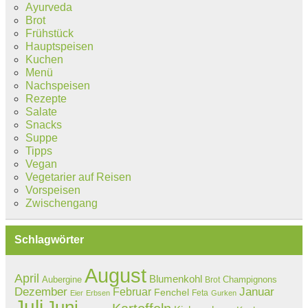
Ayurveda
Brot
Frühstück
Hauptspeisen
Kuchen
Menü
Nachspeisen
Rezepte
Salate
Snacks
Suppe
Tipps
Vegan
Vegetarier auf Reisen
Vorspeisen
Zwischengang
Schlagwörter
August
April
Blumenkohl
Aubergine
Champignons
Brot
Dezember
Februar
Januar
Fenchel
Feta
Eier
Erbsen
Gurken
Juli
Juni