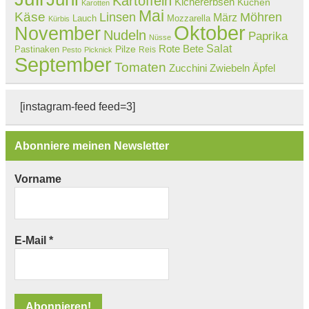
Kartoffeln
Kichererbsen
Kuchen
Karotten
Mai
Käse
Linsen
Möhren
März
Lauch
Mozzarella
Kürbis
Oktober
November
Nudeln
Paprika
Nüsse
Salat
Rote Bete
Pastinaken
Pilze
Reis
Pesto
Picknick
September
Tomaten
Zucchini
Zwiebeln
Äpfel
[instagram-feed feed=3]
Abonniere meinen Newsletter
Vorname
E-Mail
*