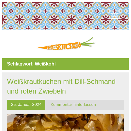
Schlagwort:
Weißkohl
Weißkrautkuchen mit Dill-Schmand
und roten Zwiebeln
25. Januar 2024
Kommentar hinterlassen