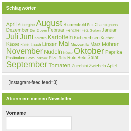
Schlagwörter
August
April
Blumenkohl
Aubergine
Champignons
Brot
Dezember
Februar
Januar
Fenchel
Feta
Eier
Erbsen
Gurken
Juli
Juni
Kartoffeln
Kichererbsen
Kuchen
Karotten
Mai
Käse
Linsen
Möhren
März
Lauch
Mozzarella
Kürbis
Oktober
November
Nudeln
Paprika
Nüsse
Salat
Rote Bete
Pastinaken
Pilze
Reis
Pesto
Picknick
September
Tomaten
Zucchini
Zwiebeln
Äpfel
[instagram-feed feed=3]
Abonniere meinen Newsletter
Vorname