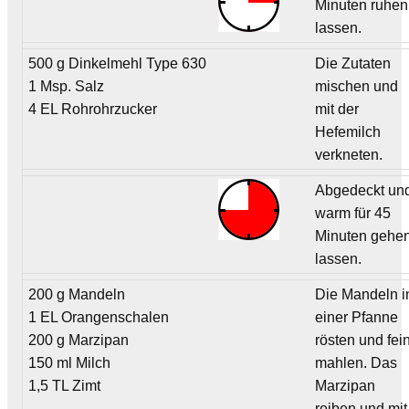
Minuten ruhen
lassen.
500 g Dinkelmehl Type 630
Die Zutaten
1 Msp. Salz
mischen und
4 EL Rohrohrzucker
mit der
Hefemilch
verkneten.
Abgedeckt un
warm für 45
Minuten gehe
lassen.
200 g Mandeln
Die Mandeln i
1 EL Orangenschalen
einer Pfanne
200 g Marzipan
rösten und fei
150 ml Milch
mahlen. Das
1,5 TL Zimt
Marzipan
reiben und mit