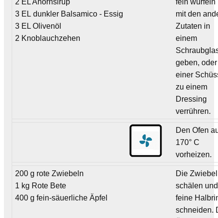
2 EL Ahornsirup
fein würfeln
3 EL dunkler Balsamico - Essig
mit den and
3 EL Olivenöl
Zutaten in
2 Knoblauchzehen
einem
Schraubgla
geben, oder
einer Schüs
zu einem
Dressing
verrühren.
Den Ofen au
170° C
vorheizen.
200 g rote Zwiebeln
Die Zwiebe
1 kg Rote Bete
schälen und
400 g fein-säuerliche Äpfel
feine Halbr
schneiden. 