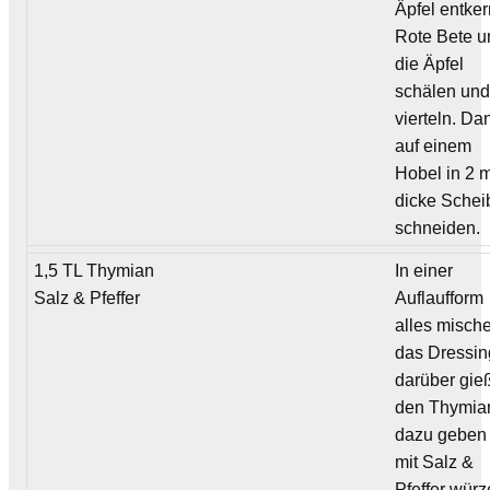
Äpfel entke
Rote Bete u
die Äpfel
schälen un
vierteln. Da
auf einem
Hobel in 2
dicke Schei
schneiden.
1,5 TL Thymian
In einer
Salz & Pfeffer
Auflaufform
alles misch
das Dressin
darüber gie
den Thymia
dazu geben
mit Salz &
Pfeffer würz