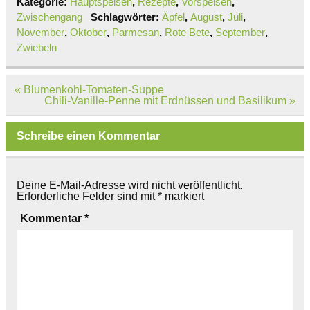
Kategorie:
Hauptspeisen
,
Rezepte
,
Vorspeisen
,
Zwischengang
Schlagwörter:
Äpfel
,
August
,
Juli
,
November
,
Oktober
,
Parmesan
,
Rote Bete
,
September
,
Zwiebeln
Beitragsnavigation
« Blumenkohl-Tomaten-Suppe
Chili-Vanille-Penne mit Erdnüssen und Basilikum »
Schreibe einen Kommentar
Deine E-Mail-Adresse wird nicht veröffentlicht.
Erforderliche Felder sind mit
*
markiert
Kommentar
*