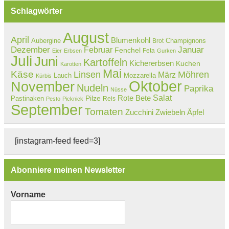
Schlagwörter
August
April
Blumenkohl
Aubergine
Champignons
Brot
Dezember
Februar
Januar
Fenchel
Feta
Eier
Erbsen
Gurken
Juli
Juni
Kartoffeln
Kichererbsen
Kuchen
Karotten
Mai
Käse
Linsen
Möhren
März
Lauch
Mozzarella
Kürbis
Oktober
November
Nudeln
Paprika
Nüsse
Salat
Rote Bete
Pastinaken
Pilze
Reis
Pesto
Picknick
September
Tomaten
Zucchini
Zwiebeln
Äpfel
[instagram-feed feed=3]
Abonniere meinen Newsletter
Vorname