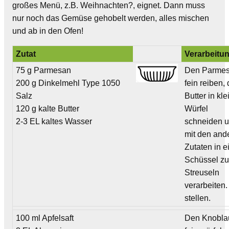
großes Menü, z.B. Weihnachten?, eignet. Dann muss
nur noch das Gemüse gehobelt werden, alles mischen
und ab in den Ofen!
Zutat
Verarbeitu
75 g Parmesan
Den Parme
200 g Dinkelmehl Type 1050
fein reiben, 
Salz
Butter in kle
120 g kalte Butter
Würfel
2-3 EL kaltes Wasser
schneiden 
mit den and
Zutaten in e
Schüssel z
Streuseln
verarbeiten.
stellen.
100 ml Apfelsaft
Den Knobla