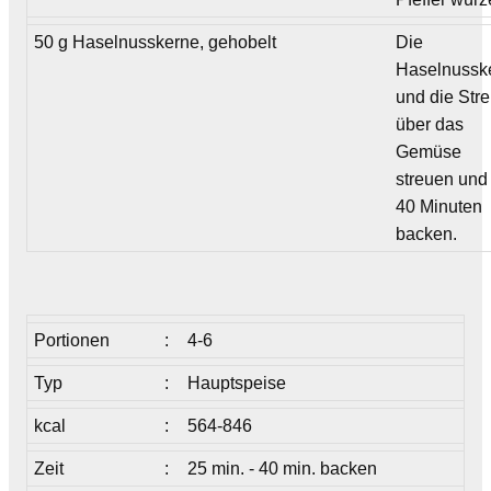
50 g Haselnusskerne, gehobelt
Die
Haselnussk
und die Str
über das
Gemüse
streuen und
40 Minuten
backen.
Portionen
:
4-6
Typ
:
Hauptspeise
kcal
:
564-846
Zeit
:
25 min. - 40 min. backen