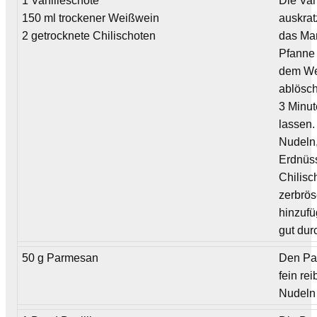
1 Vanilleschote
Die Van
150 ml trockener Weißwein
auskra
2 getrocknete Chilischoten
das Mar
Pfanne 
dem We
ablösch
3 Minut
lassen.
Nudeln,
Erdnüs
Chilisc
zerbrös
hinzufü
gut dur
50 g Parmesan
Den Pa
fein re
Nudeln