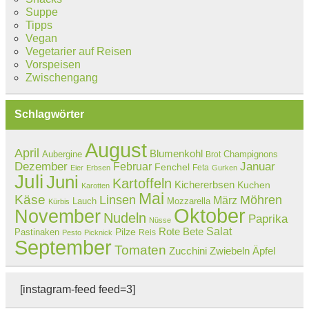
Suppe
Tipps
Vegan
Vegetarier auf Reisen
Vorspeisen
Zwischengang
Schlagwörter
August
April
Blumenkohl
Aubergine
Champignons
Brot
Dezember
Februar
Januar
Fenchel
Feta
Eier
Erbsen
Gurken
Juli
Juni
Kartoffeln
Kichererbsen
Kuchen
Karotten
Mai
Käse
Linsen
Möhren
März
Lauch
Mozzarella
Kürbis
Oktober
November
Nudeln
Paprika
Nüsse
Salat
Rote Bete
Pastinaken
Pilze
Reis
Pesto
Picknick
September
Tomaten
Zucchini
Zwiebeln
Äpfel
[instagram-feed feed=3]