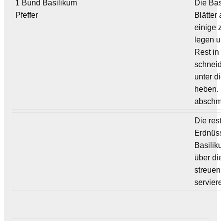
1 Bund Basilikum
Die Bas
Pfeffer
Blätter
einige 
legen 
Rest in
schnei
unter d
heben. 
abschm
Die res
Erdnüs
Basilik
über di
streuen
servier