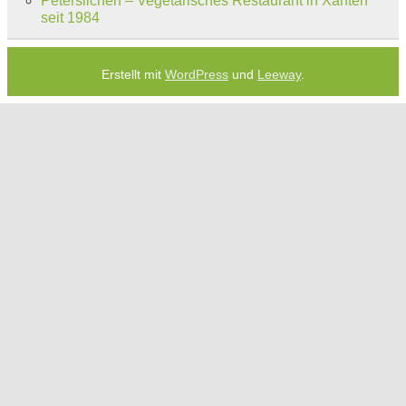
Petersilchen – Vegetarisches Restaurant in Xanten
seit 1984
Erstellt mit
WordPress
und
Leeway
.