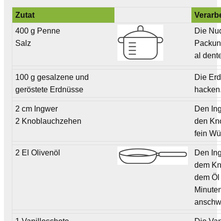
Zutat
Verarb
400 g Penne
Die Nu
Salz
Packun
al dent
100 g gesalzene und
Die Er
geröstete Erdnüsse
hacken
2 cm Ingwer
Den In
2 Knoblauchzehen
den Kn
fein Wü
2 El Olivenöl
Den Ing
dem Kn
dem Öl 
Minute
anschw