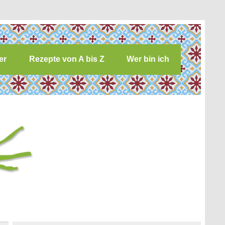
er
Rezepte von A bis Z
Wer bin ich