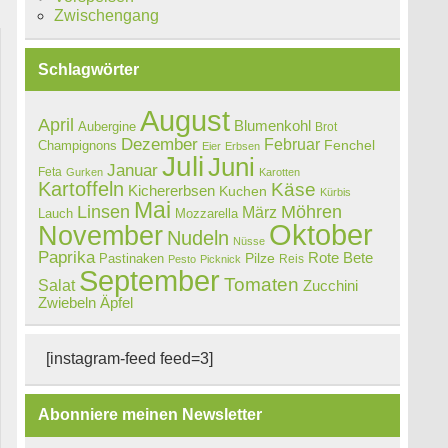
Zwischengang
Schlagwörter
August
April
Blumenkohl
Aubergine
Brot
Dezember
Februar
Champignons
Fenchel
Eier
Erbsen
Juli
Juni
Januar
Feta
Gurken
Karotten
Kartoffeln
Käse
Kichererbsen
Kuchen
Kürbis
Mai
Linsen
Möhren
März
Lauch
Mozzarella
Oktober
November
Nudeln
Nüsse
Paprika
Rote Bete
Pastinaken
Pilze
Reis
Pesto
Picknick
September
Tomaten
Salat
Zucchini
Zwiebeln
Äpfel
[instagram-feed feed=3]
Abonniere meinen Newsletter