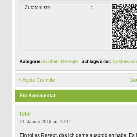
Zutatenliste
:
Kategorie:
Kuchen
,
Rezepte
Schlagwörter:
Cashewker
Beitragsnavigation
« Apple Crumble
Gra
Ein Kommentar
folie
14. Januar 2019 am 10:14
Ein tolles Rezept, das ich gerne ausprobiert habe. Es