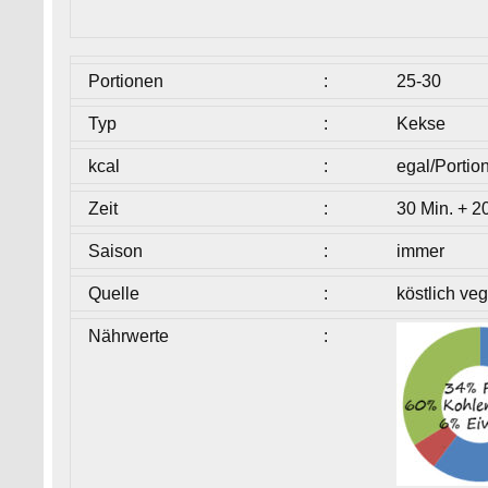
Portionen
:
25-30
Typ
:
Kekse
kcal
:
egal/Portio
Zeit
:
30 Min. + 2
Saison
:
immer
Quelle
:
köstlich ve
Nährwerte
: