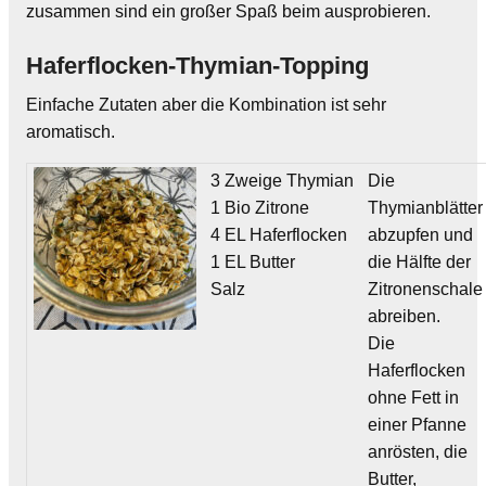
zusammen sind ein großer Spaß beim ausprobieren.
Haferflocken-Thymian-Topping
Einfache Zutaten aber die Kombination ist sehr
aromatisch.
3 Zweige Thymian
Die
1 Bio Zitrone
Thymianblätter
4 EL Haferflocken
abzupfen und
1 EL Butter
die Hälfte der
Salz
Zitronenschale
abreiben.
Die
Haferflocken
ohne Fett in
einer Pfanne
anrösten, die
Butter,