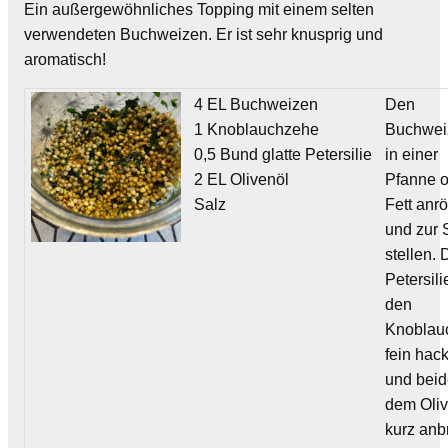
Ein außergewöhnliches Topping mit einem selten
verwendeten Buchweizen. Er ist sehr knusprig und
aromatisch!
4 EL Buchweizen
Den
1 Knoblauchzehe
Buchwei
0,5 Bund glatte Petersilie
in einer
2 EL Olivenöl
Pfanne 
Salz
Fett anr
und zur 
stellen. 
Petersil
den
Knoblau
fein hac
und beid
dem Oli
kurz anb