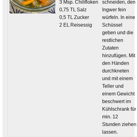
3 Msp. Chilifloken
schneiden, den
0,75 TL Salz
Ingwer fein
0,5 TL Zucker
würfeln. In eine
2 EL Reisessig
Schüssel
geben und die
restlichen
Zutaten
hinzufügen. Mit
den Händen
durchkneten
und mit einem
Teller und
einem Gewicht
beschwert im
Kühlschrank für
min. 12
Stunden ziehen
lassen.