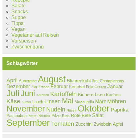
Salate
Snacks
Suppe
Tipps
Vegan
Vegetarier auf Reisen
Vorspeisen
Zwischengang
Schlagwörter
August
April
Blumenkohl
Aubergine
Champignons
Brot
Dezember
Februar
Januar
Fenchel
Feta
Eier
Erbsen
Gurken
Juli
Juni
Kartoffeln
Kichererbsen
Kuchen
Karotten
Mai
Käse
Linsen
Möhren
März
Lauch
Mozzarella
Kürbis
Oktober
November
Nudeln
Paprika
Nüsse
Salat
Rote Bete
Pastinaken
Pilze
Reis
Pesto
Picknick
September
Tomaten
Zucchini
Zwiebeln
Äpfel