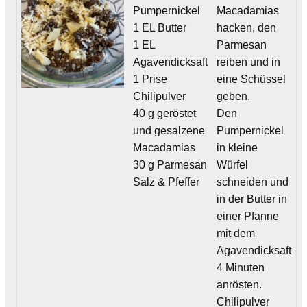
Pumpernickel
Macadamias
1 EL Butter
hacken, den
1 EL
Parmesan
Agavendicksaft
reiben und in
1 Prise
eine Schüssel
Chilipulver
geben.
40 g geröstet
Den
und gesalzene
Pumpernickel
Macadamias
in kleine
30 g Parmesan
Würfel
Salz & Pfeffer
schneiden und
in der Butter in
einer Pfanne
mit dem
Agavendicksaft
4 Minuten
anrösten.
Chilipulver