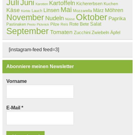
Juli
Juni
Kartoffeln
Kichererbsen
Kuchen
Karotten
Mai
Käse
Linsen
Möhren
März
Lauch
Mozzarella
Kürbis
Oktober
November
Nudeln
Paprika
Nüsse
Salat
Rote Bete
Pastinaken
Pilze
Reis
Pesto
Picknick
September
Tomaten
Zucchini
Zwiebeln
Äpfel
[instagram-feed feed=3]
Abonniere meinen Newsletter
Vorname
E-Mail
*