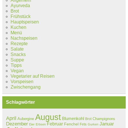
Allgemein
Ayurveda
Brot
Frühstück
Hauptspeisen
Kuchen
Menü
Nachspeisen
Rezepte
Salate
Snacks
Suppe
Tipps
Vegan
Vegetarier auf Reisen
Vorspeisen
Zwischengang
Schlagwörter
August
April
Blumenkohl
Aubergine
Champignons
Brot
Dezember
Februar
Januar
Fenchel
Feta
Eier
Erbsen
Gurken