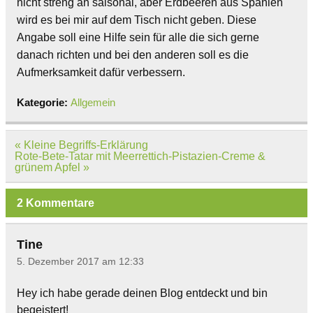
nicht streng an saisonal, aber Erdbeeren aus Spanien
wird es bei mir auf dem Tisch nicht geben. Diese
Angabe soll eine Hilfe sein für alle die sich gerne
danach richten und bei den anderen soll es die
Aufmerksamkeit dafür verbessern.
Kategorie:
Allgemein
Beitragsnavigation
« Kleine Begriffs-Erklärung
Rote-Bete-Tatar mit Meerrettich-Pistazien-Creme &
grünem Apfel »
2 Kommentare
Tine
5. Dezember 2017 am 12:33
Hey ich habe gerade deinen Blog entdeckt und bin
begeistert!