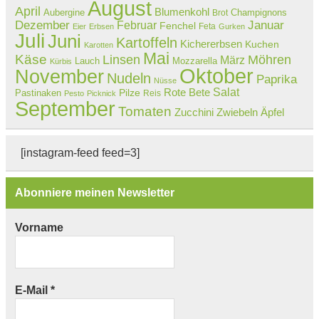
August
April
Blumenkohl
Aubergine
Champignons
Brot
Dezember
Februar
Januar
Fenchel
Feta
Eier
Erbsen
Gurken
Juli
Juni
Kartoffeln
Kichererbsen
Kuchen
Karotten
Mai
Käse
Linsen
Möhren
März
Lauch
Mozzarella
Kürbis
Oktober
November
Nudeln
Paprika
Nüsse
Salat
Rote Bete
Pastinaken
Pilze
Reis
Pesto
Picknick
September
Tomaten
Zucchini
Zwiebeln
Äpfel
[instagram-feed feed=3]
Abonniere meinen Newsletter
Vorname
E-Mail
*