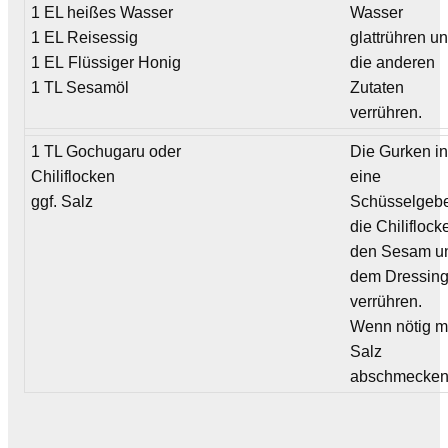
1 EL heißes Wasser
Wasser
1 EL Reisessig
glattrühren u
1 EL Flüssiger Honig
die anderen
1 TL Sesamöl
Zutaten
verrühren.
1 TL Gochugaru oder
Die Gurken i
Chiliflocken
eine
ggf. Salz
Schüsselgeb
die Chiliflock
den Sesam u
dem Dressin
verrühren.
Wenn nötig m
Salz
abschmecken