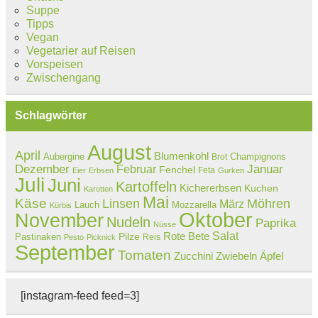
Suppe
Tipps
Vegan
Vegetarier auf Reisen
Vorspeisen
Zwischengang
Schlagwörter
August
April
Blumenkohl
Aubergine
Champignons
Brot
Dezember
Februar
Januar
Fenchel
Feta
Eier
Erbsen
Gurken
Juli
Juni
Kartoffeln
Kichererbsen
Kuchen
Karotten
Mai
Käse
Linsen
Möhren
März
Lauch
Mozzarella
Kürbis
Oktober
November
Nudeln
Paprika
Nüsse
Salat
Rote Bete
Pastinaken
Pilze
Reis
Pesto
Picknick
September
Tomaten
Zucchini
Zwiebeln
Äpfel
[instagram-feed feed=3]