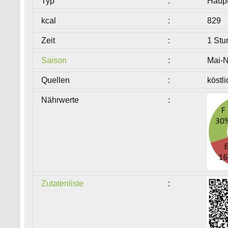
Typ
:
Haup
kcal
:
829
Zeit
:
1 Stu
Saison
:
Mai-
Quellen
:
köstl
Nährwerte
:
Zutatenliste
: