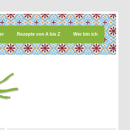
er
Rezepte von A bis Z
Wer bin ich