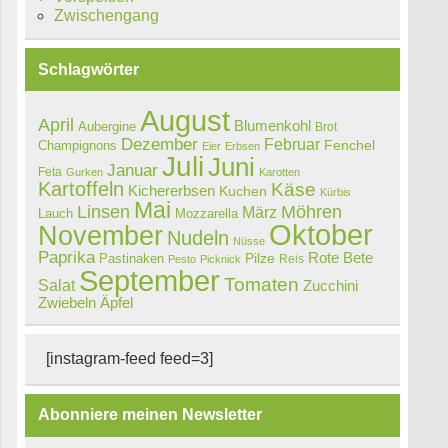
Zwischengang
Schlagwörter
August
April
Blumenkohl
Aubergine
Brot
Dezember
Februar
Champignons
Fenchel
Eier
Erbsen
Juli
Juni
Januar
Feta
Gurken
Karotten
Kartoffeln
Käse
Kichererbsen
Kuchen
Kürbis
Mai
Linsen
Möhren
März
Lauch
Mozzarella
Oktober
November
Nudeln
Nüsse
Paprika
Rote Bete
Pastinaken
Pilze
Reis
Pesto
Picknick
September
Tomaten
Salat
Zucchini
Zwiebeln
Äpfel
[instagram-feed feed=3]
Abonniere meinen Newsletter