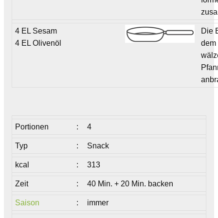
zus
4 EL Sesam
Die 
4 EL Olivenöl
dem
wälz
Pfan
anbr
Portionen
:
4
Typ
:
Snack
kcal
:
313
Zeit
:
40 Min. + 20 Min. backen
Saison
:
immer