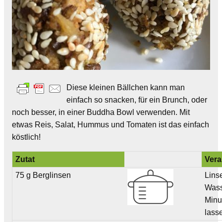
Diese kleinen Bällchen kann man
einfach so snacken, für ein Brunch, oder
noch besser, in einer Buddha Bowl verwenden. Mit
etwas Reis, Salat, Hummus und Tomaten ist das einfach
köstlich!
Zutat
Vera
75 g Berglinsen
Lins
Wass
Minu
lass