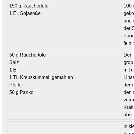
150 g Räuchertofu
100 g
1 EL Sojasoße
geko
und 
der 
Food
fein
50 g Räuchertofu
Den 
Salz
grob
1 Ei
mit 
1 TL Kreuzkümmel, gemahlen
Lins
Pfeffer
dem 
50 g Panko
den
verm
Kräft
absc
In k
form