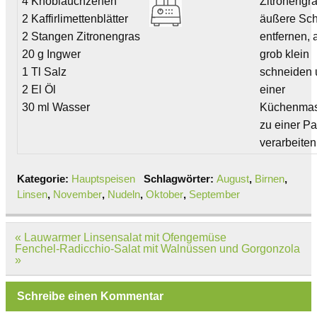
4 Knoblauchzehen
Zitronengra
2 Kaffirlimettenblätter
äußere Sch
2 Stangen Zitronengras
entfernen, 
20 g Ingwer
grob klein
1 Tl Salz
schneiden 
2 El Öl
einer
30 ml Wasser
Küchenmas
zu einer Pa
verarbeiten
Kategorie:
Hauptspeisen
Schlagwörter:
August
,
Birnen
,
Linsen
,
November
,
Nudeln
,
Oktober
,
September
Beitragsnavigation
« Lauwarmer Linsensalat mit Ofengemüse
Fenchel-Radicchio-Salat mit Walnüssen und Gorgonzola
»
Schreibe einen Kommentar