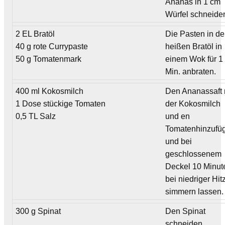
Ananas in 1 cm
Würfel schneide
2 EL Bratöl
Die Pasten in d
40 g rote Currypaste
heißen Bratöl in
50 g Tomatenmark
einem Wok für 1
Min. anbraten.
400 ml Kokosmilch
Den Ananassaft 
1 Dose stückige Tomaten
der Kokosmilch
0,5 TL Salz
und en
Tomatenhinzufü
und bei
geschlossenem
Deckel 10 Minut
bei niedriger Hit
simmern lassen.
300 g Spinat
Den Spinat
schneiden,