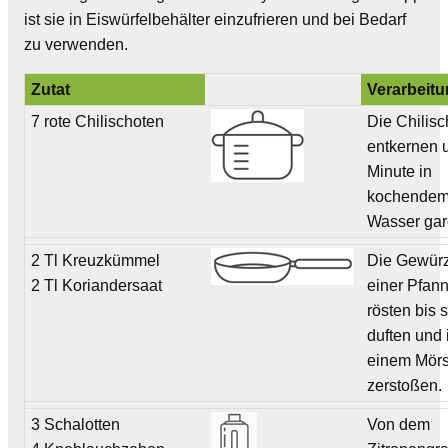
ist sie in Eiswürfelbehälter einzufrieren und bei Bedarf
zu verwenden.
Zutat
Verarbeit
7 rote Chilischoten
Die Chilis
entkernen 
Minute in
kochende
Wasser gar
2 Tl Kreuzkümmel
Die Gewürz
2 Tl Koriandersaat
einer Pfan
rösten bis s
duften und 
einem Mör
zerstoßen.
3 Schalotten
Von dem