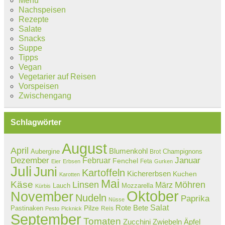
Menü
Nachspeisen
Rezepte
Salate
Snacks
Suppe
Tipps
Vegan
Vegetarier auf Reisen
Vorspeisen
Zwischengang
Schlagwörter
August
April
Blumenkohl
Aubergine
Champignons
Brot
Dezember
Februar
Januar
Fenchel
Feta
Eier
Erbsen
Gurken
Juli
Juni
Kartoffeln
Kichererbsen
Kuchen
Karotten
Mai
Käse
Linsen
Möhren
März
Lauch
Mozzarella
Kürbis
Oktober
November
Nudeln
Paprika
Nüsse
Salat
Rote Bete
Pastinaken
Pilze
Reis
Pesto
Picknick
September
Tomaten
Zucchini
Zwiebeln
Äpfel