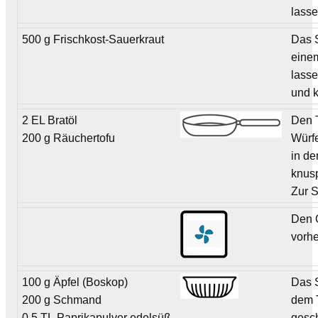
lasse
500 g Frischkost-Sauerkraut
Das 
eine
lass
und k
2 EL Bratöl
Den 
200 g Räuchertofu
Würf
in de
knusp
Zur S
Den 
vorhe
100 g Äpfel (Boskop)
Das 
200 g Schmand
dem T
0,5 TL Paprikapulver edelsüß
gesch