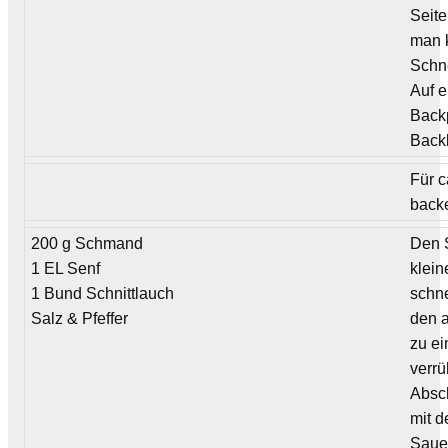
Seite
man 
Schn
Auf e
Back
Back
Für c
back
200 g Schmand
Den S
1 EL Senf
klein
1 Bund Schnittlauch
schn
Salz & Pfeffer
den 
zu e
verrü
Absc
mit d
Saue