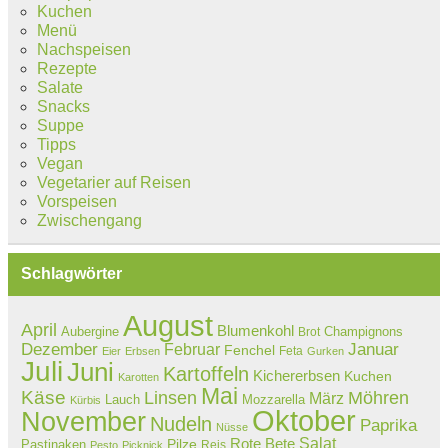
Kuchen
Menü
Nachspeisen
Rezepte
Salate
Snacks
Suppe
Tipps
Vegan
Vegetarier auf Reisen
Vorspeisen
Zwischengang
Schlagwörter
August
April
Blumenkohl
Aubergine
Champignons
Brot
Dezember
Februar
Januar
Fenchel
Feta
Eier
Erbsen
Gurken
Juli
Juni
Kartoffeln
Kichererbsen
Kuchen
Karotten
Mai
Käse
Linsen
Möhren
März
Lauch
Mozzarella
Kürbis
Oktober
November
Nudeln
Paprika
Nüsse
Salat
Rote Bete
Pastinaken
Pilze
Reis
Pesto
Picknick