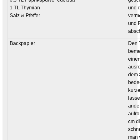
1 TL Thymian
und 
Salz & Pfeffer
verm
und P
absc
Backpapier
Den T
beme
eine
ausro
dem 
bede
kurze
lasse
ande
aufro
cm d
schn
man 