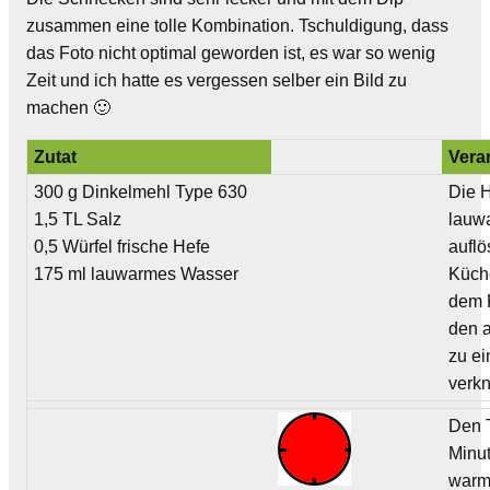
zusammen eine tolle Kombination. Tschuldigung, dass
das Foto nicht optimal geworden ist, es war so wenig
Zeit und ich hatte es vergessen selber ein Bild zu
machen 🙂
Zutat
Vera
300 g Dinkelmehl Type 630
Die 
1,5 TL Salz
lauw
0,5 Würfel frische Hefe
auflö
175 ml lauwarmes Wasser
Küch
dem 
den 
zu e
verkn
Den T
Minu
warm