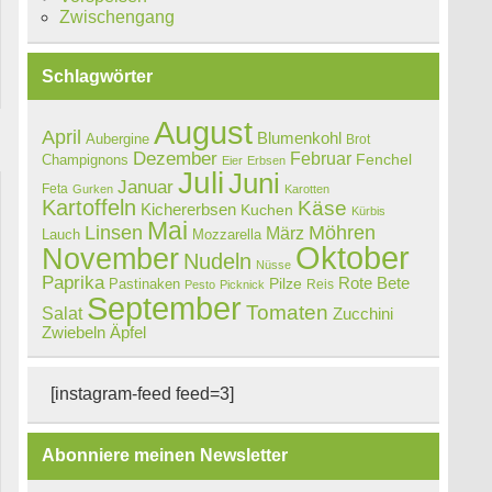
Zwischengang
Schlagwörter
August
April
Blumenkohl
Aubergine
Brot
Dezember
Februar
Champignons
Fenchel
Eier
Erbsen
Juli
Juni
Januar
Feta
Gurken
Karotten
Kartoffeln
Käse
Kichererbsen
Kuchen
Kürbis
Mai
Linsen
Möhren
März
Lauch
Mozzarella
Oktober
November
Nudeln
Nüsse
Paprika
Rote Bete
Pastinaken
Pilze
Reis
Pesto
Picknick
September
Tomaten
Salat
Zucchini
Zwiebeln
Äpfel
[instagram-feed feed=3]
Abonniere meinen Newsletter