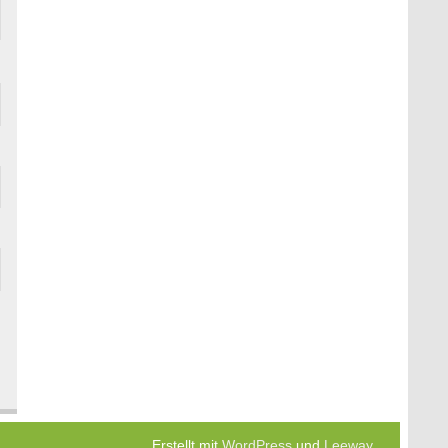
Erstellt mit
WordPress
und
Leeway
.