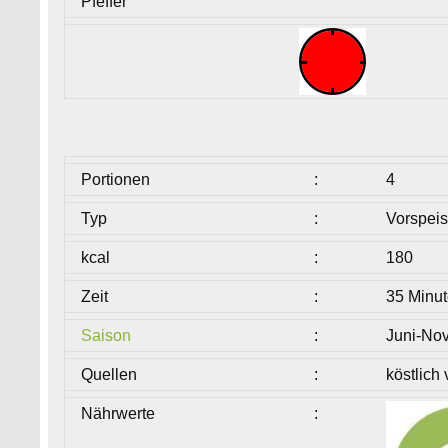
Pfeffer
Portionen
:
4
Typ
:
Vorspei
kcal
:
180
Zeit
:
35 Minut
Saison
:
Juni-No
Quellen
:
köstlich
Nährwerte
: