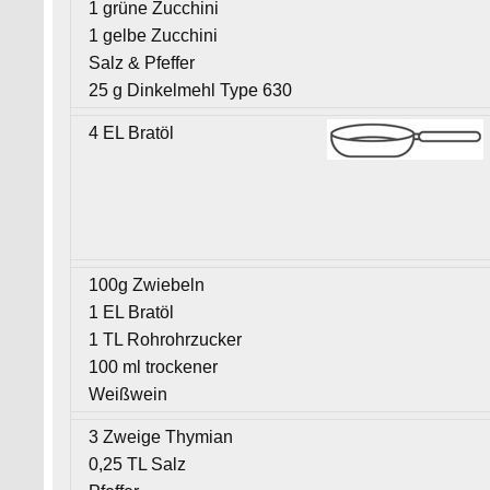
1 grüne Zucchini
1 gelbe Zucchini
Salz & Pfeffer
25 g Dinkelmehl Type 630
4 EL Bratöl
100g Zwiebeln
1 EL Bratöl
1 TL Rohrohrzucker
100 ml trockener
Weißwein
3 Zweige Thymian
0,25 TL Salz