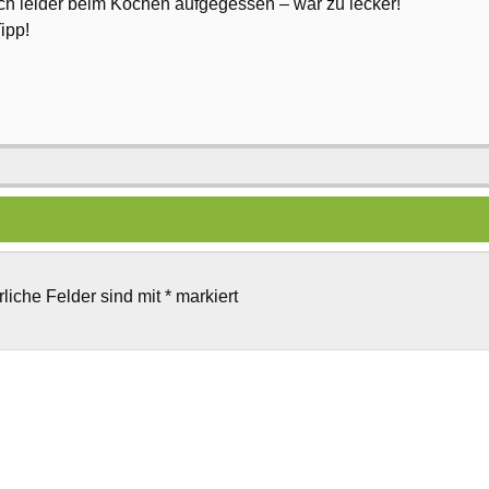
ich leider beim Kochen aufgegessen – war zu lecker!
ipp!
rliche Felder sind mit
*
markiert