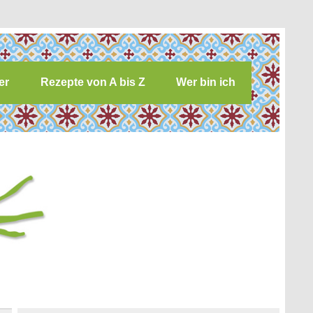
er
Rezepte von A bis Z
Wer bin ich