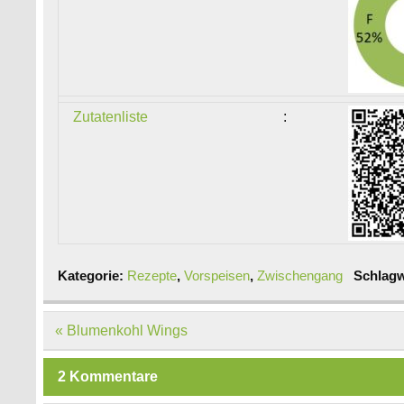
Zutatenliste
:
Kategorie:
Rezepte
,
Vorspeisen
,
Zwischengang
Schlagw
Beitragsnavigation
« Blumenkohl Wings
2 Kommentare