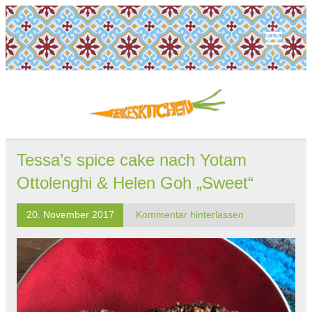
Tessa’s spice cake nach Yotam
Ottolenghi & Helen Goh „Sweet“
20. November 2017
Kommentar hinterlassen