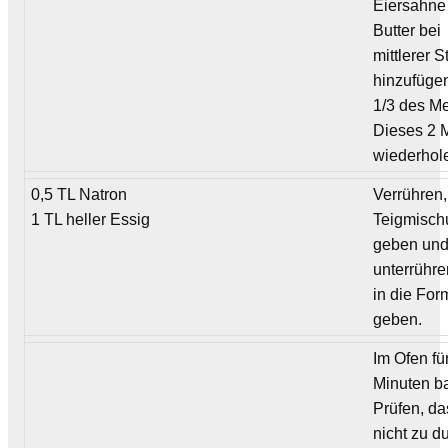
Eiersahne
Butter bei
mittlerer S
hinzufüge
1/3 des Me
Dieses 2 
wiederhol
0,5 TL Natron
Verrühren,
1 TL heller Essig
Teigmisch
geben un
unterrühre
in die For
geben.
Im Ofen fü
Minuten b
Prüfen, da
nicht zu d