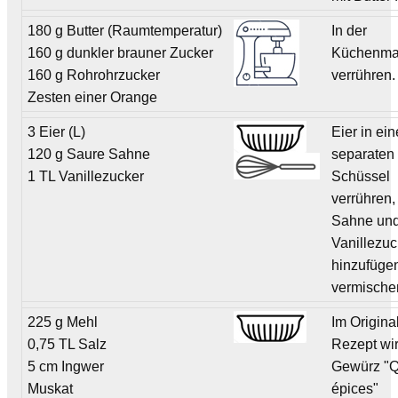
180 g Butter (Raumtemperatur)
In der
160 g dunkler brauner Zucker
Küchenma
160 g Rohrohrzucker
verrühren.
Zesten einer Orange
3 Eier (L)
Eier in ein
120 g Saure Sahne
separaten
1 TL Vanillezucker
Schüssel
verrühren,
Sahne un
Vanillezuc
hinzufüge
vermische
225 g Mehl
Im Origina
0,75 TL Salz
Rezept wi
5 cm Ingwer
Gewürz "Q
Muskat
épices"