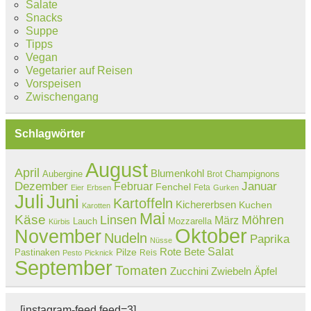
Salate
Snacks
Suppe
Tipps
Vegan
Vegetarier auf Reisen
Vorspeisen
Zwischengang
Schlagwörter
August
April
Blumenkohl
Aubergine
Champignons
Brot
Dezember
Februar
Januar
Fenchel
Feta
Eier
Erbsen
Gurken
Juli
Juni
Kartoffeln
Kichererbsen
Kuchen
Karotten
Mai
Käse
Linsen
Möhren
März
Lauch
Mozzarella
Kürbis
Oktober
November
Nudeln
Paprika
Nüsse
Salat
Rote Bete
Pastinaken
Pilze
Reis
Pesto
Picknick
September
Tomaten
Zucchini
Zwiebeln
Äpfel
[instagram-feed feed=3]