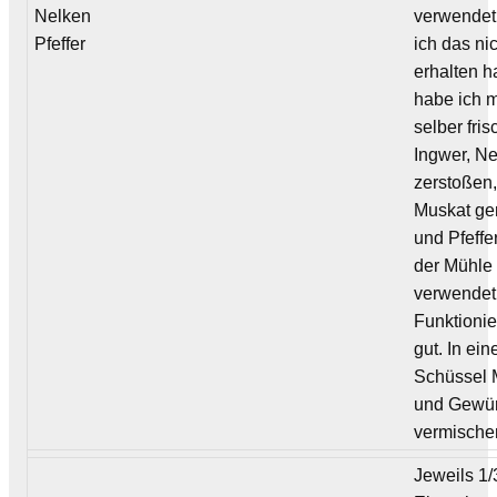
Nelken
verwendet
Pfeffer
ich das ni
erhalten h
habe ich m
selber fri
Ingwer, N
zerstoßen
Muskat ge
und Pfeffe
der Mühle
verwendet
Funktionie
gut. In ein
Schüssel 
und Gewü
vermische
Jeweils 1/