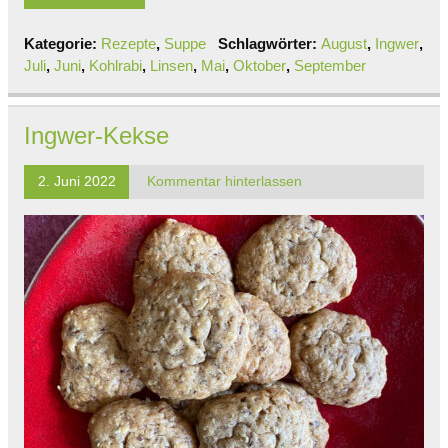
Kategorie:
Rezepte
,
Suppe
Schlagwörter:
August
,
Ingwer
,
Juli
,
Juni
,
Kohlrabi
,
Linsen
,
Mai
,
Oktober
,
September
Ingwer-Kekse
2. Juni 2022
Kommentar hinterlassen