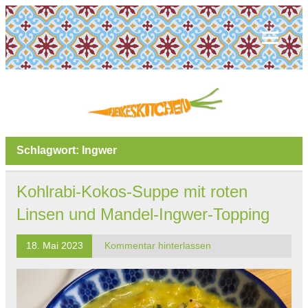
Schlagwort:
Ingwer
Kohlrabi-Kokos-Suppe mit roten
Linsen und Mandel-Ingwer-Topping
18. Mai 2023
Kommentar hinterlassen