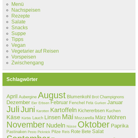
Menü
Nachspeisen
Rezepte
Salate
Snacks
Suppe
Tipps
Vegan
Vegetarier auf Reisen
Vorspeisen
Zwischengang
Schlagwörter
August
April
Blumenkohl
Aubergine
Champignons
Brot
Dezember
Februar
Januar
Fenchel
Feta
Eier
Erbsen
Gurken
Juli
Juni
Kartoffeln
Kichererbsen
Kuchen
Karotten
Mai
Käse
Linsen
Möhren
März
Lauch
Mozzarella
Kürbis
Oktober
November
Nudeln
Paprika
Nüsse
Salat
Rote Bete
Pastinaken
Pilze
Reis
Pesto
Picknick