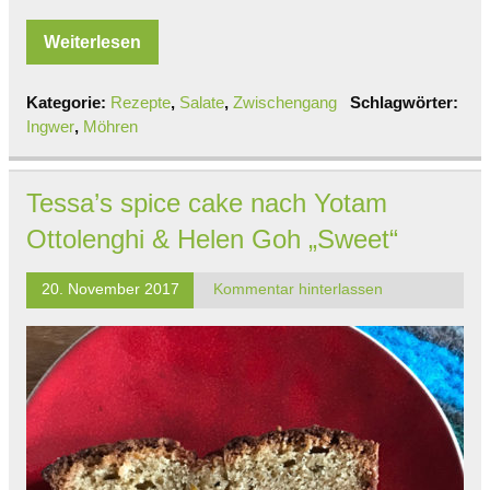
Weiterlesen
Kategorie:
Rezepte
,
Salate
,
Zwischengang
Schlagwörter:
Ingwer
,
Möhren
Tessa’s spice cake nach Yotam
Ottolenghi & Helen Goh „Sweet“
20. November 2017
Kommentar hinterlassen