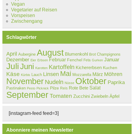
Vegan
Vegetarier auf Reisen
Vorspeisen
Zwischengang
Schlagwörter
August
April
Blumenkohl
Aubergine
Champignons
Brot
Dezember
Februar
Januar
Fenchel
Feta
Eier
Erbsen
Gurken
Juli
Juni
Kartoffeln
Kichererbsen
Kuchen
Karotten
Mai
Käse
Linsen
Möhren
März
Lauch
Mozzarella
Kürbis
Oktober
November
Nudeln
Paprika
Nüsse
Salat
Rote Bete
Pastinaken
Pilze
Reis
Pesto
Picknick
September
Tomaten
Zucchini
Zwiebeln
Äpfel
[instagram-feed feed=3]
Abonniere meinen Newsletter