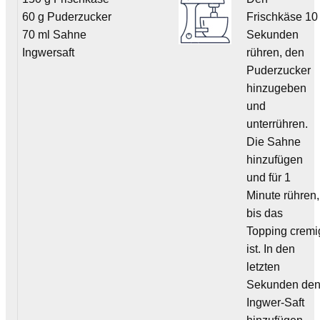
60 g Puderzucker
Frischkäse 10
70 ml Sahne
Sekunden
Ingwersaft
rühren, den
Puderzucker
hinzugeben
und
unterrühren.
Die Sahne
hinzufügen
und für 1
Minute rühren,
bis das
Topping cremi
ist. In den
letzten
Sekunden de
Ingwer-Saft