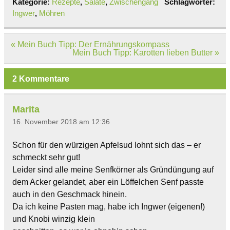
Kategorie:
Rezepte
,
Salate
,
Zwischengang
Schlagwörter:
Ingwer
,
Möhren
Beitragsnavigation
« Mein Buch Tipp: Der Ernährungskompass
Mein Buch Tipp: Karotten lieben Butter »
2 Kommentare
Marita
16. November 2018 am 12:36
Schon für den würzigen Apfelsud lohnt sich das – er
schmeckt sehr gut!
Leider sind alle meine Senfkörner als Gründüngung auf
dem Acker gelandet, aber ein Löffelchen Senf passte
auch in den Geschmack hinein.
Da ich keine Pasten mag, habe ich Ingwer (eigenen!)
und Knobi winzig klein