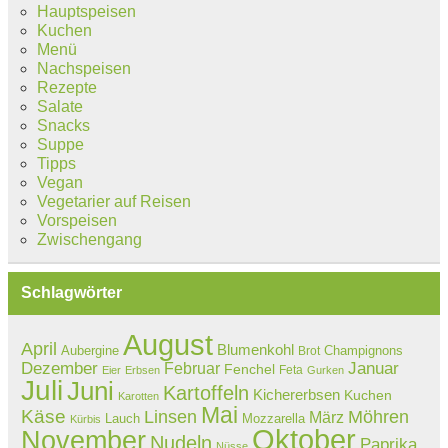
Hauptspeisen
Kuchen
Menü
Nachspeisen
Rezepte
Salate
Snacks
Suppe
Tipps
Vegan
Vegetarier auf Reisen
Vorspeisen
Zwischengang
Schlagwörter
August
April
Blumenkohl
Aubergine
Champignons
Brot
Dezember
Februar
Januar
Fenchel
Feta
Eier
Erbsen
Gurken
Juli
Juni
Kartoffeln
Kichererbsen
Kuchen
Karotten
Mai
Käse
Linsen
Möhren
März
Lauch
Mozzarella
Kürbis
Oktober
November
Nudeln
Paprika
Nüsse