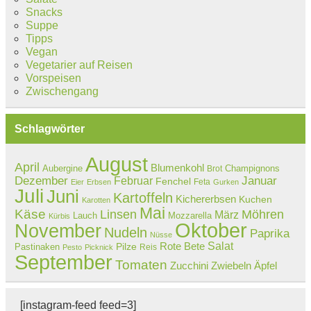
Snacks
Suppe
Tipps
Vegan
Vegetarier auf Reisen
Vorspeisen
Zwischengang
Schlagwörter
August
April
Blumenkohl
Aubergine
Champignons
Brot
Dezember
Februar
Januar
Fenchel
Feta
Eier
Erbsen
Gurken
Juli
Juni
Kartoffeln
Kichererbsen
Kuchen
Karotten
Mai
Käse
Linsen
Möhren
März
Lauch
Mozzarella
Kürbis
Oktober
November
Nudeln
Paprika
Nüsse
Salat
Rote Bete
Pastinaken
Pilze
Reis
Pesto
Picknick
September
Tomaten
Zucchini
Zwiebeln
Äpfel
[instagram-feed feed=3]