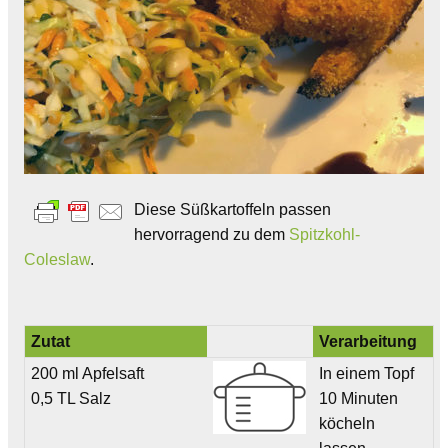
Diese Süßkartoffeln passen
hervorragend zu dem
Spitzkohl-
Coleslaw
.
Zutat
Verarbeitung
200 ml Apfelsaft
In einem Topf
0,5 TL Salz
10 Minuten
köcheln