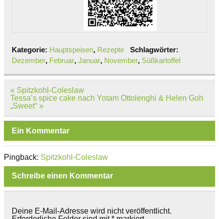
Kategorie:
Hauptspeisen
,
Rezepte
Schlagwörter:
Dezember
,
Februar
,
Januar
,
November
,
Süßkartoffel
Beitragsnavigation
« Spitzkohl-Coleslaw
Tessa’s spice cake nach Yotam Ottolenghi & Helen Goh
„Sweet“ »
Ein Kommentar
Pingback:
Spitzkohl-Coleslaw
Schreibe einen Kommentar
Deine E-Mail-Adresse wird nicht veröffentlicht.
Erforderliche Felder sind mit
*
markiert