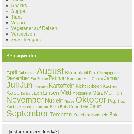
Snacks
Suppe
Tipps
Vegan
Vegetarier auf Reisen
Vorspeisen
Zwischengang
Schlagwörter
August
April
Blumenkohl
Aubergine
Champignons
Brot
Dezember
Februar
Januar
Fenchel
Feta
Eier
Erbsen
Gurken
Juli
Juni
Kartoffeln
Kichererbsen
Kuchen
Karotten
Mai
Käse
Linsen
Möhren
März
Lauch
Mozzarella
Kürbis
Oktober
November
Nudeln
Paprika
Nüsse
Salat
Rote Bete
Pastinaken
Pilze
Reis
Pesto
Picknick
September
Tomaten
Zucchini
Zwiebeln
Äpfel
[instagram-feed feed=3]