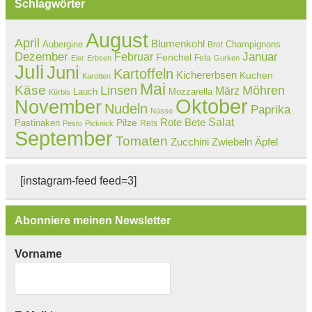
Schlagwörter
August
April
Blumenkohl
Aubergine
Champignons
Brot
Dezember
Februar
Januar
Fenchel
Feta
Eier
Erbsen
Gurken
Juli
Juni
Kartoffeln
Kichererbsen
Kuchen
Karotten
Mai
Käse
Linsen
Möhren
März
Lauch
Mozzarella
Kürbis
Oktober
November
Nudeln
Paprika
Nüsse
Salat
Rote Bete
Pastinaken
Pilze
Reis
Pesto
Picknick
September
Tomaten
Zucchini
Zwiebeln
Äpfel
[instagram-feed feed=3]
Abonniere meinen Newsletter
Vorname