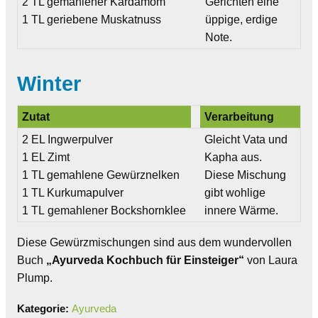
2 TL gemahlener Kardamom
Gerichten eine
1 TL geriebene Muskatnuss
üppige, erdige
Note.
Winter
Zutat
Verarbeitung
2 EL Ingwerpulver
Gleicht Vata und
1 EL Zimt
Kapha aus.
1 TL gemahlene Gewürznelken
Diese Mischung
1 TL Kurkumapulver
gibt wohlige
1 TL gemahlener Bockshornklee
innere Wärme.
Diese Gewürzmischungen sind aus dem wundervollen
Buch
„Ayurveda Kochbuch für Einsteiger“
von Laura
Plump.
Kategorie:
Ayurveda