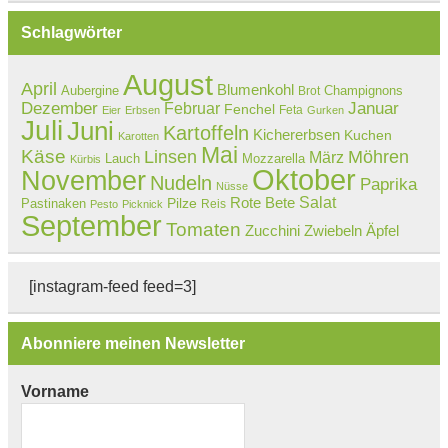
Schlagwörter
August
April
Blumenkohl
Aubergine
Champignons
Brot
Dezember
Februar
Januar
Fenchel
Feta
Eier
Erbsen
Gurken
Juli
Juni
Kartoffeln
Kichererbsen
Kuchen
Karotten
Mai
Käse
Linsen
Möhren
März
Lauch
Mozzarella
Kürbis
Oktober
November
Nudeln
Paprika
Nüsse
Salat
Rote Bete
Pastinaken
Pilze
Reis
Pesto
Picknick
September
Tomaten
Zucchini
Zwiebeln
Äpfel
[instagram-feed feed=3]
Abonniere meinen Newsletter
Vorname