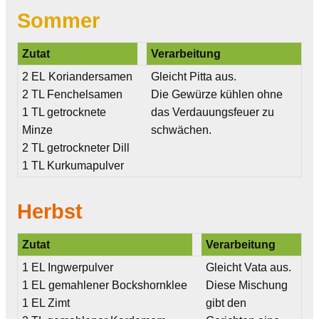
Sommer
Zutat
Verarbeitung
2 EL Koriandersamen
Gleicht Pitta aus.
2 TL Fenchelsamen
Die Gewürze kühlen ohne
1 TL getrocknete
das Verdauungsfeuer zu
Minze
schwächen.
2 TL getrockneter Dill
1 TL Kurkumapulver
Herbst
Zutat
Verarbeitung
1 EL Ingwerpulver
Gleicht Vata aus.
1 EL gemahlener Bockshornklee
Diese Mischung
1 EL Zimt
gibt den