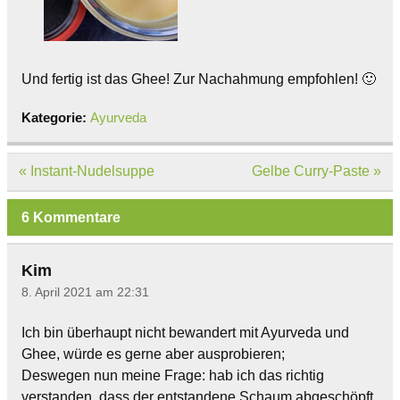
Und fertig ist das Ghee! Zur Nachahmung empfohlen! 🙂
Kategorie:
Ayurveda
Beitragsnavigation
« Instant-Nudelsuppe
Gelbe Curry-Paste »
6 Kommentare
Kim
8. April 2021 am 22:31
Ich bin überhaupt nicht bewandert mit Ayurveda und
Ghee, würde es gerne aber ausprobieren;
Deswegen nun meine Frage: hab ich das richtig
verstanden, dass der entstandene Schaum abgeschöpft