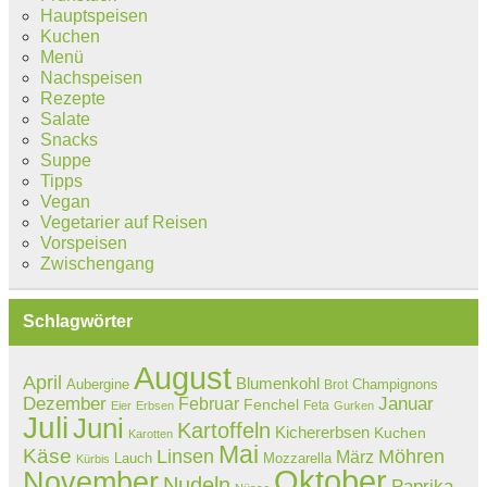
Hauptspeisen
Kuchen
Menü
Nachspeisen
Rezepte
Salate
Snacks
Suppe
Tipps
Vegan
Vegetarier auf Reisen
Vorspeisen
Zwischengang
Schlagwörter
August
April
Blumenkohl
Aubergine
Champignons
Brot
Dezember
Februar
Januar
Fenchel
Feta
Eier
Erbsen
Gurken
Juli
Juni
Kartoffeln
Kichererbsen
Kuchen
Karotten
Mai
Käse
Linsen
Möhren
März
Lauch
Mozzarella
Kürbis
Oktober
November
Nudeln
Paprika