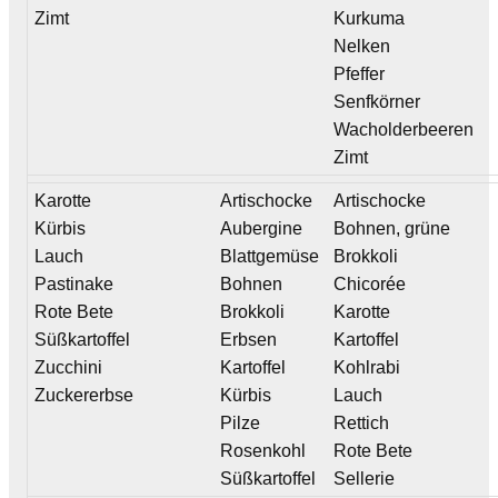
Zimt
Kurkuma
Nelken
Pfeffer
Senfkörner
Wacholderbeeren
Zimt
Karotte
Artischocke
Artischocke
Kürbis
Aubergine
Bohnen, grüne
Lauch
Blattgemüse
Brokkoli
Pastinake
Bohnen
Chicorée
Rote Bete
Brokkoli
Karotte
Süßkartoffel
Erbsen
Kartoffel
Zucchini
Kartoffel
Kohlrabi
Zuckererbse
Kürbis
Lauch
Pilze
Rettich
Rosenkohl
Rote Bete
Süßkartoffel
Sellerie