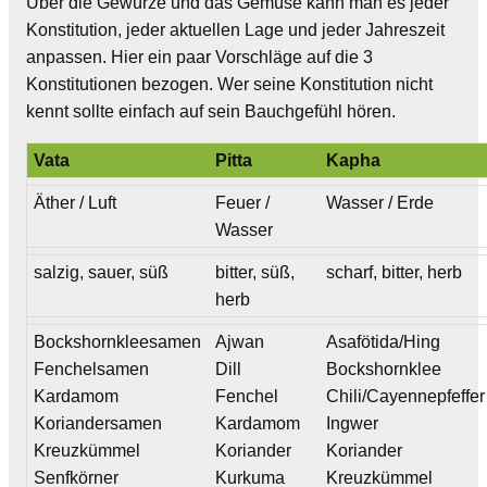
Über die Gewürze und das Gemüse kann man es jeder
Konstitution, jeder aktuellen Lage und jeder Jahreszeit
anpassen. Hier ein paar Vorschläge auf die 3
Konstitutionen bezogen. Wer seine Konstitution nicht
kennt sollte einfach auf sein Bauchgefühl hören.
Vata
Pitta
Kapha
Äther / Luft
Feuer /
Wasser / Erde
Wasser
salzig, sauer, süß
bitter, süß,
scharf, bitter, herb
herb
Bockshornkleesamen
Ajwan
Asafötida/Hing
Fenchelsamen
Dill
Bockshornklee
Kardamom
Fenchel
Chili/Cayennepfeffer
Koriandersamen
Kardamom
Ingwer
Kreuzkümmel
Koriander
Koriander
Senfkörner
Kurkuma
Kreuzkümmel