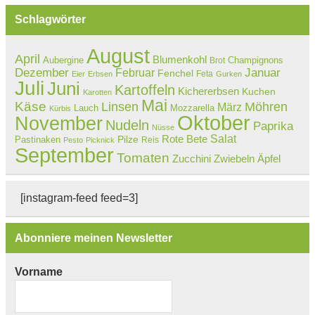
Schlagwörter
August
April
Blumenkohl
Aubergine
Champignons
Brot
Dezember
Februar
Januar
Fenchel
Feta
Eier
Erbsen
Gurken
Juli
Juni
Kartoffeln
Kichererbsen
Kuchen
Karotten
Mai
Käse
Linsen
Möhren
März
Lauch
Mozzarella
Kürbis
Oktober
November
Nudeln
Paprika
Nüsse
Salat
Rote Bete
Pastinaken
Pilze
Reis
Pesto
Picknick
September
Tomaten
Zucchini
Zwiebeln
Äpfel
[instagram-feed feed=3]
Abonniere meinen Newsletter
Vorname