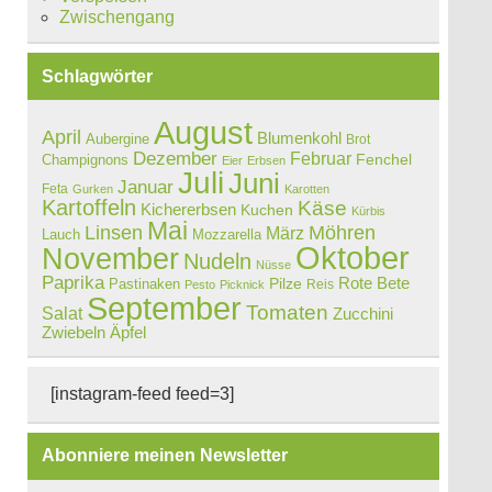
Zwischengang
Schlagwörter
August
April
Blumenkohl
Aubergine
Brot
Dezember
Februar
Champignons
Fenchel
Eier
Erbsen
Juli
Juni
Januar
Feta
Gurken
Karotten
Kartoffeln
Käse
Kichererbsen
Kuchen
Kürbis
Mai
Linsen
Möhren
März
Lauch
Mozzarella
Oktober
November
Nudeln
Nüsse
Paprika
Rote Bete
Pastinaken
Pilze
Reis
Pesto
Picknick
September
Tomaten
Salat
Zucchini
Zwiebeln
Äpfel
[instagram-feed feed=3]
Abonniere meinen Newsletter