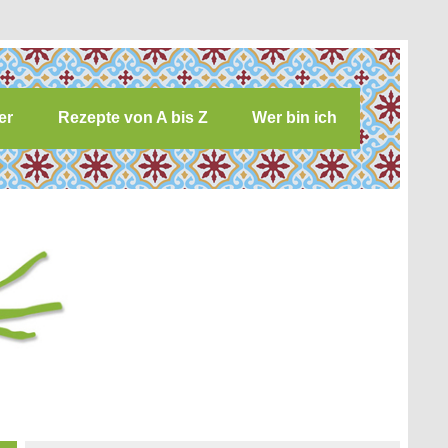
er
Rezepte von A bis Z
Wer bin ich