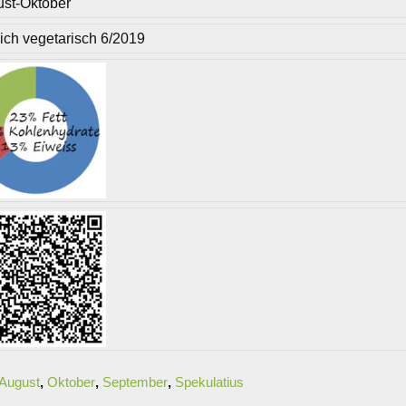
st-Oktober
lich vegetarisch 6/2019
August
,
Oktober
,
September
,
Spekulatius