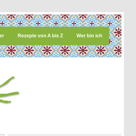
er
Rezepte von A bis Z
Wer bin ich