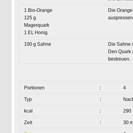
1 Bio-Orange
Die Orange 
125 g
auspressen.
Magerquark
1 EL Honig
100 g Sahne
Die Sahne s
Den Quark a
bestreuen.
Portionen
:
4
Typ
:
Nac
kcal
:
290
Zeit
:
30 m