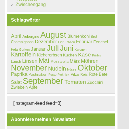
Zwischengang
Schlagwörter
August
April
Blumenkohl
Aubergine
Brot
Dezember
Februar
Champignons
Fenchel
Eier
Erbsen
Juli
Juni
Januar
Feta
Gurken
Karotten
Kartoffeln
Käse
Kichererbsen
Kuchen
Kürbis
Mai
Linsen
Möhren
März
Lauch
Mozzarella
Oktober
November
Nudeln
Nüsse
Paprika
Rote Bete
Pastinaken
Pilze
Reis
Pesto
Picknick
September
Tomaten
Salat
Zucchini
Zwiebeln
Äpfel
[instagram-feed feed=3]
Abonniere meinen Newsletter