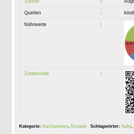
Saison
:
Augu
Quellen
:
köst
Nährwerte
:
Zutatenliste
:
Kategorie:
Nachspeisen
,
Rezepte
Schlagwörter:
Äpfel
,