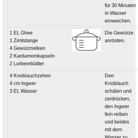
für 30 Minuten
in Wasser
einweichen.
1 EL Ghee
Die Gewürze
1 Zimtstange
anrösten.
4 Gewürznelken
2 Kardamomkapseln
2 Lorbeerblätter
4 Knoblauchzehen
Den
4 cm Ingwer
Knoblauch
3 EL Wasser
schälen und
zerdrücken,
den Ingwer
fein reiben
und beides
mit dem
Wasser zu