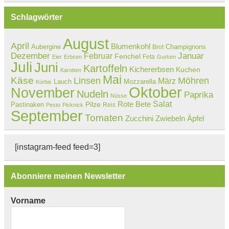
Schlagwörter
August
April
Blumenkohl
Aubergine
Champignons
Brot
Dezember
Februar
Januar
Fenchel
Feta
Eier
Erbsen
Gurken
Juli
Juni
Kartoffeln
Kichererbsen
Kuchen
Karotten
Mai
Käse
Linsen
Möhren
März
Lauch
Mozzarella
Kürbis
Oktober
November
Nudeln
Paprika
Nüsse
Salat
Rote Bete
Pastinaken
Pilze
Reis
Pesto
Picknick
September
Tomaten
Zucchini
Zwiebeln
Äpfel
[instagram-feed feed=3]
Abonniere meinen Newsletter
Vorname