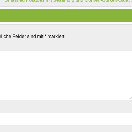
Smashed Potatoes mit Sesamdip und Möhren-Gurken-Salat 
rliche Felder sind mit
*
markiert