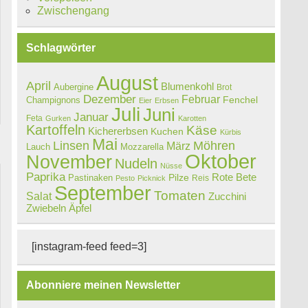
Zwischengang
Schlagwörter
August
April
Blumenkohl
Aubergine
Brot
Dezember
Februar
Champignons
Fenchel
Eier
Erbsen
Juli
Juni
Januar
Feta
Gurken
Karotten
Kartoffeln
Käse
Kichererbsen
Kuchen
Kürbis
Mai
Linsen
Möhren
März
Lauch
Mozzarella
Oktober
November
Nudeln
Nüsse
Paprika
Rote Bete
Pastinaken
Pilze
Reis
Pesto
Picknick
September
Tomaten
Salat
Zucchini
Zwiebeln
Äpfel
[instagram-feed feed=3]
Abonniere meinen Newsletter