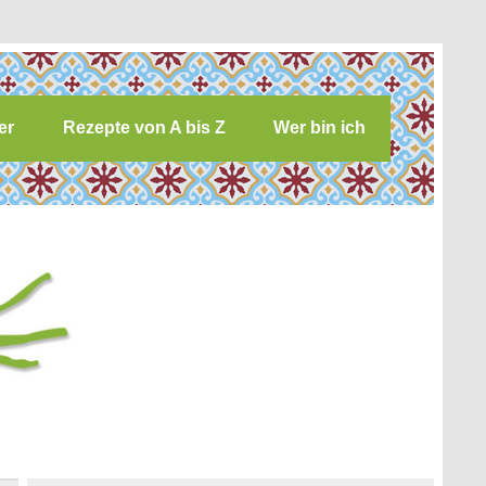
er
Rezepte von A bis Z
Wer bin ich