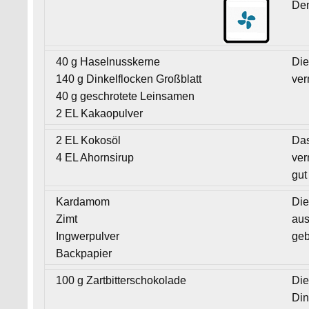
Den
40 g Haselnusskerne
Die
140 g Dinkelflocken Großblatt
ver
40 g geschrotete Leinsamen
2 EL Kakaopulver
2 EL Kokosöl
Das
4 EL Ahornsirup
ver
gut
Kardamom
Die
Zimt
aus
Ingwerpulver
geb
Backpapier
100 g Zartbitterschokolade
Die
Din