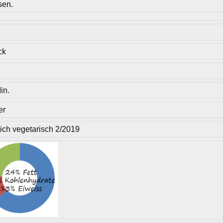
sen.
ck
in.
er
lich vegetarisch 2/2019