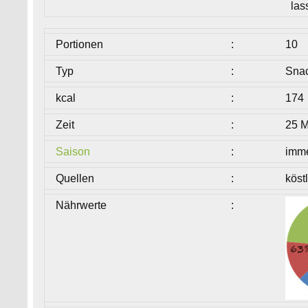
las
Portionen
:
10
Typ
:
Sna
kcal
:
174
Zeit
:
25 M
Saison
:
imm
Quellen
:
köst
Nährwerte
: