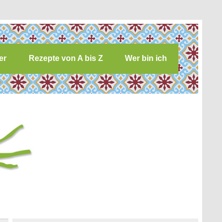
er
Rezepte von A bis Z
Wer bin ich