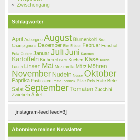
Zwischengang
Schlagwörter
August
April
Blumenkohl
Aubergine
Brot
Dezember
Februar
Champignons
Fenchel
Eier
Erbsen
Juli
Juni
Januar
Feta
Gurken
Karotten
Kartoffeln
Käse
Kichererbsen
Kuchen
Kürbis
Mai
Linsen
Möhren
März
Lauch
Mozzarella
Oktober
November
Nudeln
Nüsse
Paprika
Rote Bete
Pastinaken
Pilze
Reis
Pesto
Picknick
September
Tomaten
Salat
Zucchini
Zwiebeln
Äpfel
[instagram-feed feed=3]
Abonniere meinen Newsletter