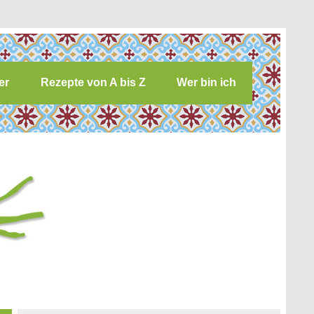
er
Rezepte von A bis Z
Wer bin ich