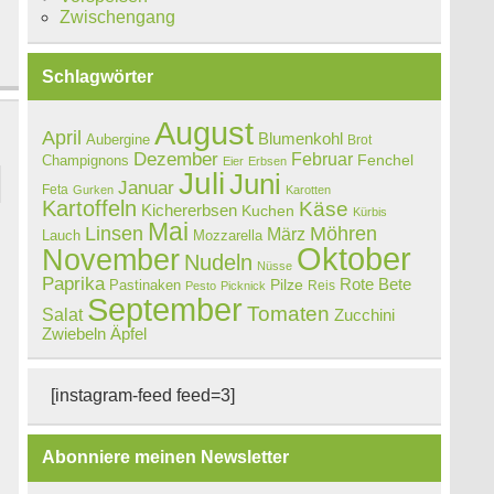
Zwischengang
Schlagwörter
August
April
Blumenkohl
Aubergine
Brot
Dezember
Februar
Champignons
Fenchel
Eier
Erbsen
Juli
Juni
Januar
Feta
Gurken
Karotten
Kartoffeln
Käse
Kichererbsen
Kuchen
Kürbis
Mai
Linsen
Möhren
März
Lauch
Mozzarella
Oktober
November
Nudeln
Nüsse
Paprika
Rote Bete
Pastinaken
Pilze
Reis
Pesto
Picknick
September
Tomaten
Salat
Zucchini
Zwiebeln
Äpfel
[instagram-feed feed=3]
Abonniere meinen Newsletter