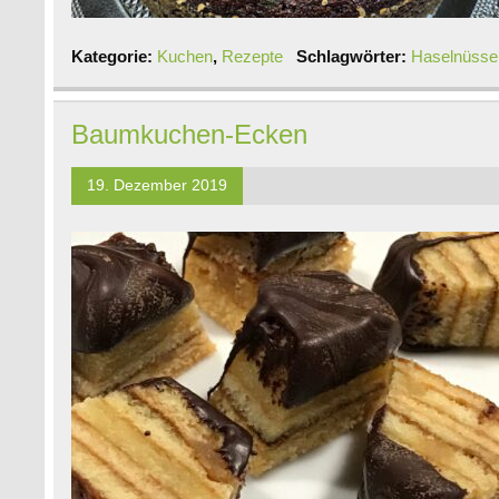
Kategorie:
Kuchen
,
Rezepte
Schlagwörter:
Haselnüsse
Baumkuchen-Ecken
19. Dezember 2019