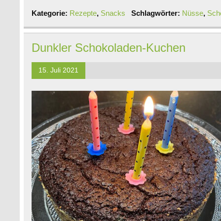
Kategorie:
Rezepte
,
Snacks
Schlagwörter:
Nüsse
,
Sch
Dunkler Schokoladen-Kuchen
15. Juli 2021