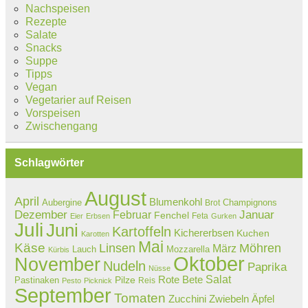
Nachspeisen
Rezepte
Salate
Snacks
Suppe
Tipps
Vegan
Vegetarier auf Reisen
Vorspeisen
Zwischengang
Schlagwörter
August
April
Blumenkohl
Aubergine
Champignons
Brot
Dezember
Februar
Januar
Fenchel
Feta
Eier
Erbsen
Gurken
Juli
Juni
Kartoffeln
Kichererbsen
Kuchen
Karotten
Mai
Käse
Linsen
Möhren
März
Lauch
Mozzarella
Kürbis
Oktober
November
Nudeln
Paprika
Nüsse
Salat
Rote Bete
Pastinaken
Pilze
Reis
Pesto
Picknick
September
Tomaten
Zucchini
Zwiebeln
Äpfel