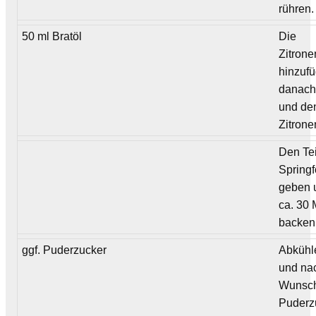
rühren.
50 ml Bratöl
Die
Zitron
hinzuf
danach
und de
Zitrone
Den Tei
Spring
geben 
ca. 30 
backen
ggf. Puderzucker
Abkühl
und na
Wunsch
Puderz