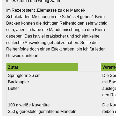
tolles Aroma und wenig Säure.
Im Rezept steht „Eiermasse zu der Mandel-
Schokoladen-Mischung in die Schüssel geben“. Beim
Backen können die richtigen Reihenfolgen sehr wichtig
sein, aber ich habe die Mandelmischung zu den Eiern
gegeben. Das ist viel praktischer und scheint keine
schlechte Auswirkung gehabt zu haben. Sollte die
Reihenfolge doch einen Effekt haben, bin ich für jeden
Hinweis dankbar!
Zutat
Verarb
Springform 26 cm
Die Sp
Backpapier
mit Ba
Butter
ausleg
den Ran
100 g weiße Kuvertüre
Die Ku
250 g geröstete, gemahlene Mandeln
reiben 