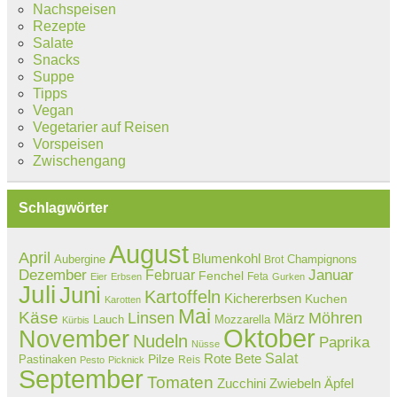
Nachspeisen
Rezepte
Salate
Snacks
Suppe
Tipps
Vegan
Vegetarier auf Reisen
Vorspeisen
Zwischengang
Schlagwörter
August
April
Blumenkohl
Aubergine
Champignons
Brot
Dezember
Februar
Januar
Fenchel
Feta
Eier
Erbsen
Gurken
Juli
Juni
Kartoffeln
Kichererbsen
Kuchen
Karotten
Mai
Käse
Linsen
Möhren
März
Lauch
Mozzarella
Kürbis
Oktober
November
Nudeln
Paprika
Nüsse
Salat
Rote Bete
Pastinaken
Pilze
Reis
Pesto
Picknick
September
Tomaten
Zucchini
Zwiebeln
Äpfel