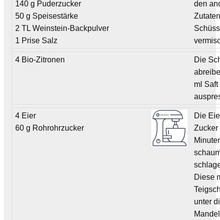
140 g Puderzucker
den an
50 g Speisestärke
Zutaten
2 TL Weinstein-Backpulver
Schüss
1 Prise Salz
vermis
4 Bio-Zitronen
Die Sc
abreib
ml Saft
auspre
4 Eier
Die Eie
60 g Rohrohrzucker
Zucker
Minute
schaum
schlag
Diese 
Teigsc
unter d
Mandel