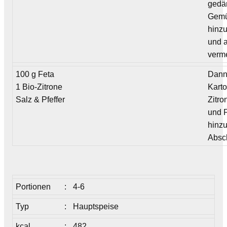
gedä
Gem
hinz
und a
verm
100 g Feta
Dann
1 Bio-Zitrone
Karto
Salz & Pfeffer
Zitro
und 
hinz
Absc
Portionen
:
4-6
Typ
:
Hauptspeise
kcal
:
482