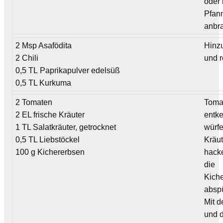
oder 
Pfan
anbra
2 Msp Asafödita
Hinz
2 Chili
und r
0,5 TL Paprikapulver edelsüß
0,5 TL Kurkuma
2 Tomaten
Toma
2 EL frische Kräuter
entk
1 TL Salatkräuter, getrocknet
würfe
0,5 TL Liebstöckel
Kräut
100 g Kichererbsen
hack
die
Kich
absp
Mit d
und 