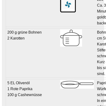
Ca. 
Minu
gold
back
200 g grüne Bohnen
Bohn
2 Karotten
cm St
Karot
Stifte
schn
Kurz
bis s
sind.
5 EL Olivenöl
Papri
1 Rote Paprika
Würf
100 g Cashewnüsse
schn
In e