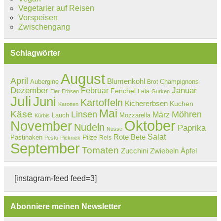
Vegetarier auf Reisen
Vorspeisen
Zwischengang
Schlagwörter
August
April
Blumenkohl
Aubergine
Champignons
Brot
Dezember
Februar
Januar
Fenchel
Feta
Eier
Erbsen
Gurken
Juli
Juni
Kartoffeln
Kichererbsen
Kuchen
Karotten
Mai
Käse
Linsen
Möhren
März
Lauch
Mozzarella
Kürbis
Oktober
November
Nudeln
Paprika
Nüsse
Salat
Rote Bete
Pastinaken
Pilze
Reis
Pesto
Picknick
September
Tomaten
Zucchini
Zwiebeln
Äpfel
[instagram-feed feed=3]
Abonniere meinen Newsletter