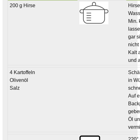
200 g Hirse
Hirse
Wass
Min. 
lasse
gar s
nicht
Kalt 
und a
4 Kartoffeln
Schä
Olivenöl
in Wü
Salz
schn
Auf 
Back
gebe
Öl u
verm
220°