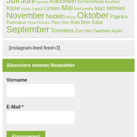
Juli
Juni
Kartoffeln
Kichererbsen
Kuchen
Karotten
Mai
Käse
Linsen
Möhren
März
Lauch
Mozzarella
Kürbis
Oktober
November
Nudeln
Paprika
Nüsse
Salat
Rote Bete
Pastinaken
Pilze
Reis
Pesto
Picknick
September
Tomaten
Zucchini
Zwiebeln
Äpfel
[instagram-feed feed=3]
Abonniere meinen Newsletter
Vorname
E-Mail
*