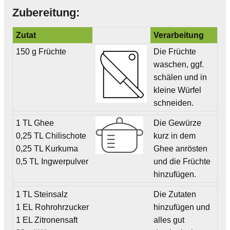
Zubereitung:
Zutat
Verarbeitung
150 g Früchte
Die Früchte
waschen, ggf.
schälen und in
kleine Würfel
schneiden.
1 TL Ghee
Die Gewürze
0,25 TL Chilischote
kurz in dem
0,25 TL Kurkuma
Ghee anrösten
0,5 TL Ingwerpulver
und die Früchte
hinzufügen.
1 TL Steinsalz
Die Zutaten
1 EL Rohrohrzucker
hinzufügen und
1 EL Zitronensaft
alles gut