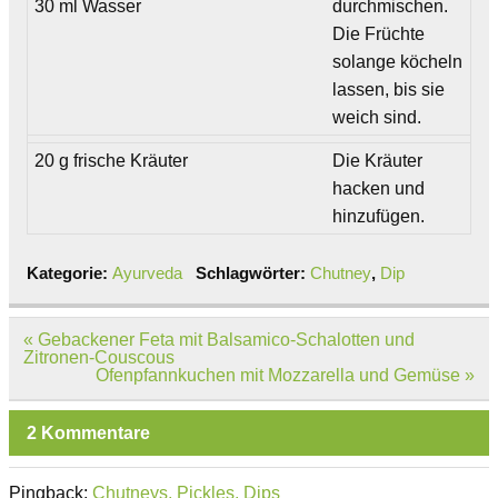
30 ml Wasser
durchmischen.
Die Früchte
solange köcheln
lassen, bis sie
weich sind.
20 g frische Kräuter
Die Kräuter
hacken und
hinzufügen.
Kategorie:
Ayurveda
Schlagwörter:
Chutney
,
Dip
Beitragsnavigation
« Gebackener Feta mit Balsamico-Schalotten und
Zitronen-Couscous
Ofenpfannkuchen mit Mozzarella und Gemüse »
2 Kommentare
Pingback:
Chutneys, Pickles, Dips