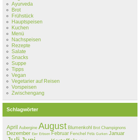
Ayurveda
Brot
Frühstück
Hauptspeisen
Kuchen
Menü
Nachspeisen
Rezepte
Salate
Snacks
Suppe
Tipps
Vegan
Vegetarier auf Reisen
Vorspeisen
Zwischengang
Schlagwörter
August
April
Blumenkohl
Aubergine
Champignons
Brot
Dezember
Februar
Januar
Fenchel
Feta
Eier
Erbsen
Gurken