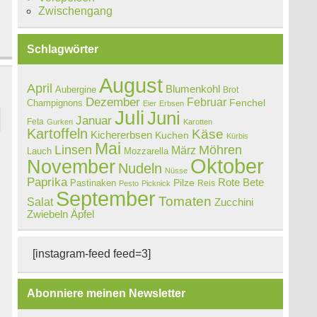
Zwischengang
Schlagwörter
August
April
Blumenkohl
Aubergine
Brot
Dezember
Februar
Champignons
Fenchel
Eier
Erbsen
Juli
Juni
Januar
Feta
Gurken
Karotten
Kartoffeln
Käse
Kichererbsen
Kuchen
Kürbis
Mai
Linsen
Möhren
März
Lauch
Mozzarella
Oktober
November
Nudeln
Nüsse
Paprika
Rote Bete
Pastinaken
Pilze
Reis
Pesto
Picknick
September
Tomaten
Salat
Zucchini
Zwiebeln
Äpfel
d
[instagram-feed feed=3]
Abonniere meinen Newsletter