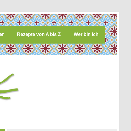
er
Rezepte von A bis Z
Wer bin ich