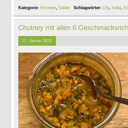
Kategorie:
Rezepte
,
Salate
Schlagwörter:
Dip
,
Salat
,
S
Chutney mit allen 6 Geschmacksric
27. Januar 2022