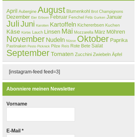
August
April
Blumenkohl
Aubergine
Champignons
Brot
Dezember
Februar
Januar
Fenchel
Feta
Eier
Erbsen
Gurken
Juli
Juni
Kartoffeln
Kichererbsen
Kuchen
Karotten
Mai
Käse
Linsen
Möhren
März
Lauch
Mozzarella
Kürbis
Oktober
November
Nudeln
Paprika
Nüsse
Salat
Rote Bete
Pastinaken
Pilze
Reis
Pesto
Picknick
September
Tomaten
Zucchini
Zwiebeln
Äpfel
[instagram-feed feed=3]
Abonniere meinen Newsletter
Vorname
E-Mail
*