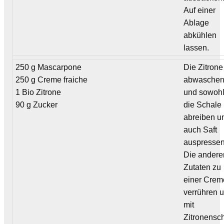
Auf einer
Ablage
abkühlen
lassen.
250 g Mascarpone
Die Zitrone
250 g Creme fraiche
abwasche
1 Bio Zitrone
und sowoh
90 g Zucker
die Schale
abreiben u
auch Saft
auspressen
Die andere
Zutaten zu
einer Crem
verrühren 
mit
Zitronensc