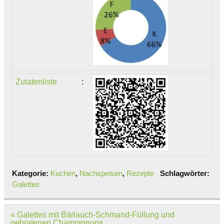
Zutatenliste
:
Kategorie:
Kuchen
,
Nachspeisen
,
Rezepte
Schlagwörter:
Galettes
Beitragsnavigation
« Galettes mit Bärlauch-Schmand-Füllung und
gebratenen Champignons