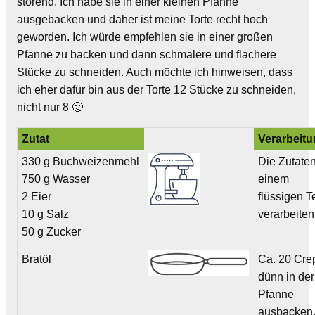
störend. Ich habe sie in einer kleinen Pfanne
ausgebacken und daher ist meine Torte recht hoch
geworden. Ich würde empfehlen sie in einer großen
Pfanne zu backen und dann schmalere und flachere
Stücke zu schneiden. Auch möchte ich hinweisen, dass
ich eher dafür bin aus der Torte 12 Stücke zu schneiden,
nicht nur 8 🙂
Zutat
Verarbeit
330 g Buchweizenmehl
Die Zutate
750 g Wasser
einem
2 Eier
flüssigen T
10 g Salz
verarbeiten
50 g Zucker
Bratöl
Ca. 20 Cre
dünn in der
Pfanne
ausbacken