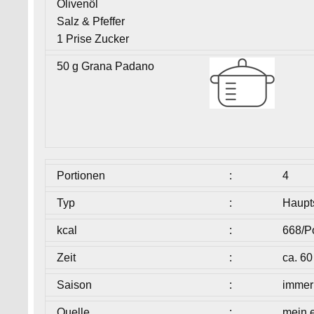
Olivenöl
Salz & Pfeffer
1 Prise Zucker
50 g Grana Padano
Portionen
:
4
Typ
:
Haupt
kcal
:
668/P
Zeit
:
ca. 60
Saison
:
immer
Quelle
:
mein 