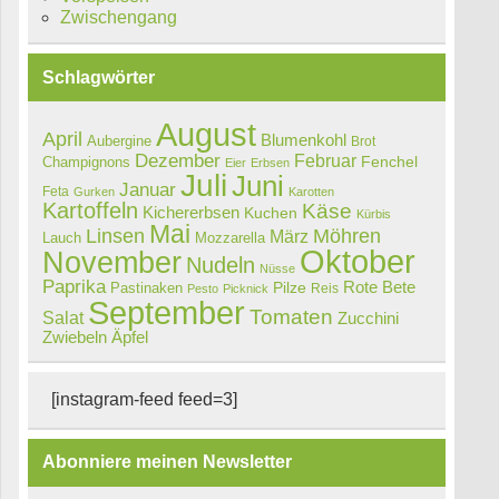
Zwischengang
Schlagwörter
August
April
Blumenkohl
Aubergine
Brot
Dezember
Februar
Champignons
Fenchel
Eier
Erbsen
Juli
Juni
Januar
Feta
Gurken
Karotten
Kartoffeln
Käse
Kichererbsen
Kuchen
Kürbis
Mai
Linsen
Möhren
März
Lauch
Mozzarella
Oktober
November
Nudeln
Nüsse
Paprika
Rote Bete
Pastinaken
Pilze
Reis
Pesto
Picknick
September
Tomaten
Salat
Zucchini
Zwiebeln
Äpfel
[instagram-feed feed=3]
Abonniere meinen Newsletter