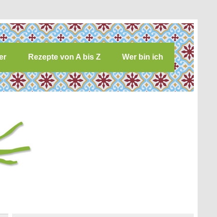
er
Rezepte von A bis Z
Wer bin ich