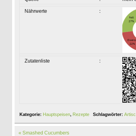
Nährwerte
:
Zutatenliste
:
Kategorie:
Hauptspeisen
,
Rezepte
Schlagwörter:
Artis
Beitragsnavigation
« Smashed Cucumbers