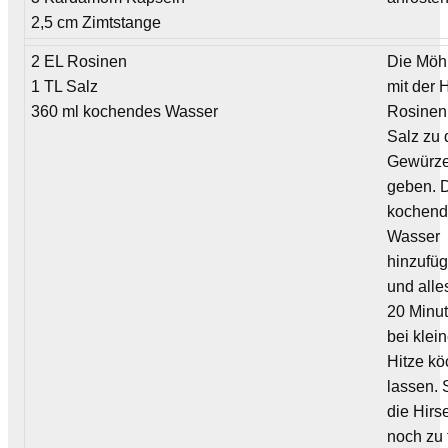
2,5 cm Zimtstange
2 EL Rosinen
Die Möh
1 TL Salz
mit der H
360 ml kochendes Wasser
Rosinen
Salz zu
Gewürz
geben. 
kochen
Wasser
hinzufü
und alle
20 Minu
bei klein
Hitze kö
lassen. 
die Hirs
noch zu 