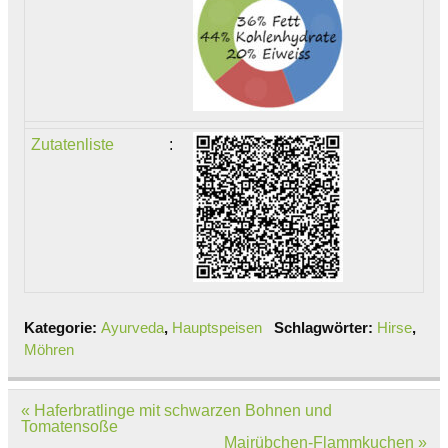
Zutatenliste
:
Kategorie:
Ayurveda
,
Hauptspeisen
Schlagwörter:
Hirse
,
Möhren
Beitragsnavigation
« Haferbratlinge mit schwarzen Bohnen und
Tomatensoße
Mairübchen-Flammkuchen »