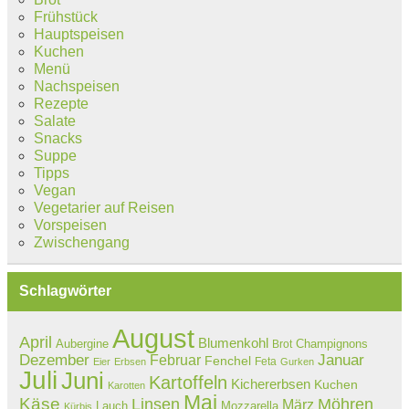
Frühstück
Hauptspeisen
Kuchen
Menü
Nachspeisen
Rezepte
Salate
Snacks
Suppe
Tipps
Vegan
Vegetarier auf Reisen
Vorspeisen
Zwischengang
Schlagwörter
August
April
Blumenkohl
Aubergine
Champignons
Brot
Dezember
Februar
Januar
Fenchel
Feta
Eier
Erbsen
Gurken
Juli
Juni
Kartoffeln
Kichererbsen
Kuchen
Karotten
Mai
Käse
Linsen
Möhren
März
Lauch
Mozzarella
Kürbis