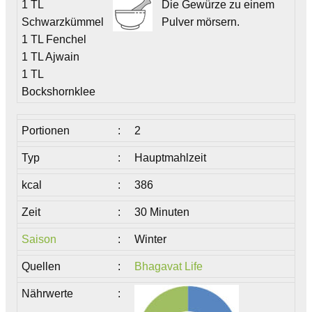
1 TL
Die Gewürze zu einem
Schwarzkümmel
Pulver mörsern.
1 TL Fenchel
1 TL Ajwain
1 TL
Bockshornklee
Portionen
:
2
Typ
:
Hauptmahlzeit
kcal
:
386
Zeit
:
30 Minuten
Saison
:
Winter
Quellen
:
Bhagavat Life
Nährwerte
: