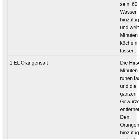
sein, 60
Wasser
hinzufü
und weit
Minuten
köcheln
lassen.
1 EL Orangensaft
Die Hirs
Minuten
ruhen la
und die
ganzen
Gewürz
entferne
Den
Orangen
hinzufü