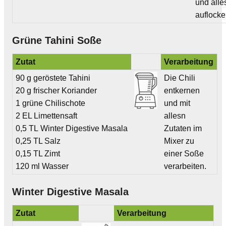
und alle
auflocke
Grüne Tahini Soße
Zutat
Verarbeitung
90 g geröstete Tahini
Die Chili
20 g frischer Koriander
entkernen
1 grüne Chilischote
und mit
2 EL Limettensaft
allesn
0,5 TL Winter Digestive Masala
Zutaten im
0,25 TL Salz
Mixer zu
0,15 TL Zimt
einer Soße
120 ml Wasser
verarbeiten.
Winter Digestive Masala
Zutat
Verarbeitung