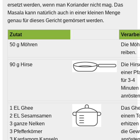
ersetzt werden, wenn man Koriander nicht mag. Das
Masala kann natürlich auch in einer kleinen Menge
genau für dieses Gericht gemörsert werden.
Zutat
Verarbe
50 g Möhren
Die Möh
reiben.
90 g Hirse
Die Hirs
einer P
für 3-4
Minuten
anrösten
1 EL Ghee
Das Ghe
2 EL Sesamsamen
einem T
3 ganze Nelken
erhitzen
3 Pfefferkörner
die Gew
3 Kardamom Kapseln
anrösten