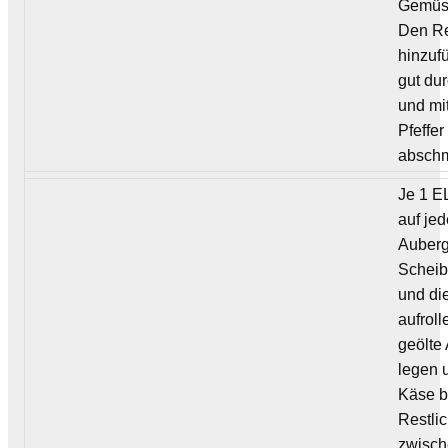
Gemüs
Den R
hinzuf
gut du
und mi
Pfeffer 
absch
Je 1 
auf je
Auberg
Schei
und di
aufroll
geölte
legen 
Käse b
Restli
zwisch