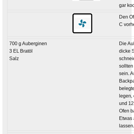
gar ko
Den Of
C vorh
700 g Auberginen
Die Au
3 EL Bratöl
dicke 
Salz
schnei
sollten
sein. A
Backpa
belegt
legen, 
und 12
Ofen b
Etwas 
lassen