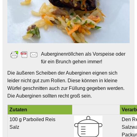
Auberginenröllchen als Vorspeise oder
für ein Brunch gehen immer!
Die äußeren Scheiben der Auberginen eignen sich
leider nicht gut zum Rollen. Diese können in kleine
Würfel geschnitten auch zur Füllung gegeben werden.
Die Auberginen sollten recht groß sein.
Zutaten
Verarb
100 g Parboiled Reis
Den Re
Salz
Salzwa
Packu