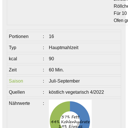
Röllch
Für 10
Ofen gr
Portionen
:
16
Typ
:
Hauptmahlzeit
kcal
:
90
Zeit
:
60 Min.
Saison
:
Juli-September
Quellen
:
köstlich vegetarisch 4/2022
Nährwerte
: