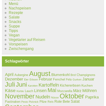
Menü
Nachspeisen
Rezepte
Salate
Snacks
Suppe
Tipps
Vegan
Vegetarier auf Reisen
Vorspeisen
Zwischengang
Schlagwörter
August
April
Blumenkohl
Aubergine
Champignons
Brot
Dezember
Februar
Januar
Fenchel
Feta
Eier
Erbsen
Gurken
Juli
Juni
Kartoffeln
Kichererbsen
Kuchen
Karotten
Mai
Käse
Linsen
Möhren
März
Lauch
Mozzarella
Kürbis
Oktober
November
Nudeln
Paprika
Nüsse
Salat
Rote Bete
Pastinaken
Pilze
Reis
Pesto
Picknick