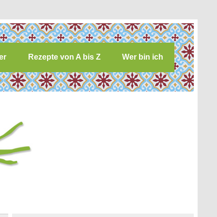
er
Rezepte von A bis Z
Wer bin ich