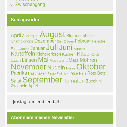
Zwischengang
Schlagwörter
August
April
Blumenkohl
Aubergine
Brot
Dezember
Februar
Champignons
Fenchel
Eier
Erbsen
Juli
Juni
Januar
Feta
Gurken
Karotten
Kartoffeln
Käse
Kichererbsen
Kuchen
Kürbis
Mai
Linsen
Möhren
März
Lauch
Mozzarella
Oktober
November
Nudeln
Nüsse
Paprika
Rote Bete
Pastinaken
Pilze
Reis
Pesto
Picknick
September
Tomaten
Salat
Zucchini
Zwiebeln
Äpfel
[instagram-feed feed=3]
Abonniere meinen Newsletter