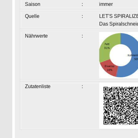
Saison
:
immer
Quelle
:
LET'S SPIRALIZ
Das Spiralschnei
Nährwerte
:
Zutatenliste
: